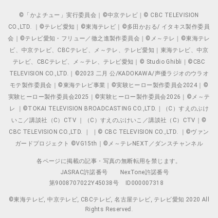
©「かよチュー」実行委員会｜©中京テレビ｜© CBC TELEVISION
CO.,LTD. ｜©テレビ愛知｜©東海テレビ｜©多田かおる/ イタキス製作委員
会｜©テレビ愛知・フリュー／徹之進製作委員会｜©メ～テレ｜©東海テレ
ビ、中京テレビ、CBCテレビ、メ～テレ、テレビ愛知｜東海テレビ、中京
テレビ、CBCテレビ、メ～テレ、テレビ愛知｜© Studio Ghibli｜©CBC
TELEVISION CO.,LTD.｜©2023 二月 公/KADOKAWA/声優ラジオのウラオ
モテ製作委員会｜©東海テレビ事業｜©実験ヒーロー製作委員会2024｜©
実験ヒーロー製作委員会2025｜©実験ヒーロー製作委員会2026｜©メ～テ
レ ｜©TOKAI TELEVISION BROADCASTING CO.,LTD.｜（C）すえのぶけ
いこ／講談社（C）CTV ｜（C）すえのぶけいこ／講談社（C）CTV｜©
CBC TELEVISION CO.,LTD. ｜ ｜© CBC TELEVISION CO.,LTD. ｜©ヴァン
ガードプロジェクト ©VG15th｜©メ～テレNEXT／ダンスチャンネル
各ページに掲載の記事・写真の無断転用を禁じます。
JASRAC許諾番号
NexTone許諾番号
第9008707022Y45038号
ID000007318
©東海テレビ, 中京テレビ, CBCテレビ, 名古屋テレビ, テレビ愛知 2020 All
Rights Reserved.