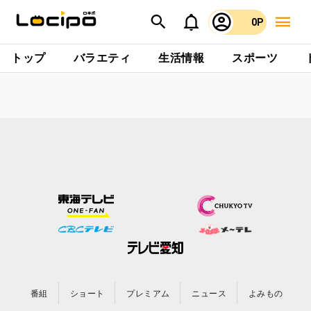
0P
トップ
バラエティ
生活情報
スポーツ
番組
ショート
プレミアム
ニュース
よみもの