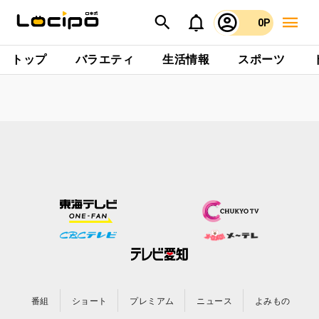
0P
トップ
バラエティ
生活情報
スポーツ
番組
ショート
プレミアム
ニュース
よみもの