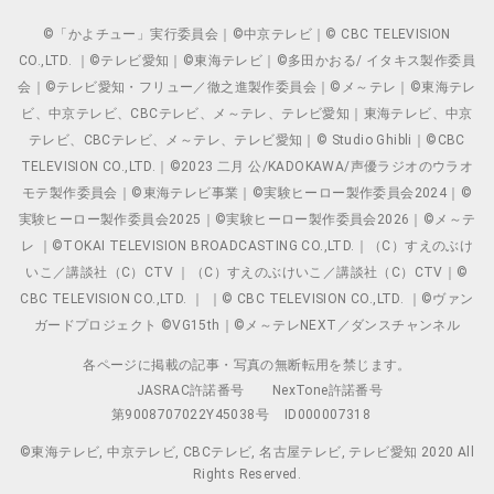
©「かよチュー」実行委員会｜©中京テレビ｜© CBC TELEVISION
CO.,LTD. ｜©テレビ愛知｜©東海テレビ｜©多田かおる/ イタキス製作委員
会｜©テレビ愛知・フリュー／徹之進製作委員会｜©メ～テレ｜©東海テレ
ビ、中京テレビ、CBCテレビ、メ～テレ、テレビ愛知｜東海テレビ、中京
テレビ、CBCテレビ、メ～テレ、テレビ愛知｜© Studio Ghibli｜©CBC
TELEVISION CO.,LTD.｜©2023 二月 公/KADOKAWA/声優ラジオのウラオ
モテ製作委員会｜©東海テレビ事業｜©実験ヒーロー製作委員会2024｜©
実験ヒーロー製作委員会2025｜©実験ヒーロー製作委員会2026｜©メ～テ
レ ｜©TOKAI TELEVISION BROADCASTING CO.,LTD.｜（C）すえのぶけ
いこ／講談社（C）CTV ｜（C）すえのぶけいこ／講談社（C）CTV｜©
CBC TELEVISION CO.,LTD. ｜ ｜© CBC TELEVISION CO.,LTD. ｜©ヴァン
ガードプロジェクト ©VG15th｜©メ～テレNEXT／ダンスチャンネル
各ページに掲載の記事・写真の無断転用を禁じます。
JASRAC許諾番号
NexTone許諾番号
第9008707022Y45038号
ID000007318
©東海テレビ, 中京テレビ, CBCテレビ, 名古屋テレビ, テレビ愛知 2020 All
Rights Reserved.