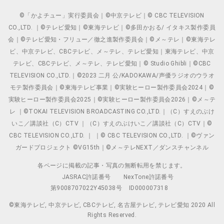
©「かよチュー」実行委員会｜©中京テレビ｜© CBC TELEVISION
CO.,LTD. ｜©テレビ愛知｜©東海テレビ｜©多田かおる/ イタキス製作委員
会｜©テレビ愛知・フリュー／徹之進製作委員会｜©メ～テレ｜©東海テレ
ビ、中京テレビ、CBCテレビ、メ～テレ、テレビ愛知｜東海テレビ、中京
テレビ、CBCテレビ、メ～テレ、テレビ愛知｜© Studio Ghibli｜©CBC
TELEVISION CO.,LTD.｜©2023 二月 公/KADOKAWA/声優ラジオのウラオ
モテ製作委員会｜©東海テレビ事業｜©実験ヒーロー製作委員会2024｜©
実験ヒーロー製作委員会2025｜©実験ヒーロー製作委員会2026｜©メ～テ
レ ｜©TOKAI TELEVISION BROADCASTING CO.,LTD.｜（C）すえのぶけ
いこ／講談社（C）CTV ｜（C）すえのぶけいこ／講談社（C）CTV｜©
CBC TELEVISION CO.,LTD. ｜ ｜© CBC TELEVISION CO.,LTD. ｜©ヴァン
ガードプロジェクト ©VG15th｜©メ～テレNEXT／ダンスチャンネル
各ページに掲載の記事・写真の無断転用を禁じます。
JASRAC許諾番号
NexTone許諾番号
第9008707022Y45038号
ID000007318
©東海テレビ, 中京テレビ, CBCテレビ, 名古屋テレビ, テレビ愛知 2020 All
Rights Reserved.