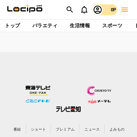
0P
トップ
バラエティ
生活情報
スポーツ
番組
ショート
プレミアム
ニュース
よみもの