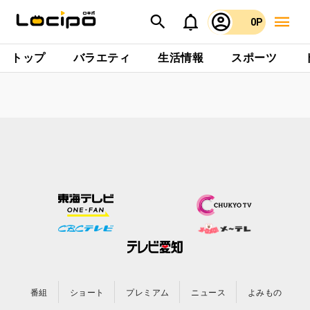
0P
トップ
バラエティ
生活情報
スポーツ
番組
ショート
プレミアム
ニュース
よみもの