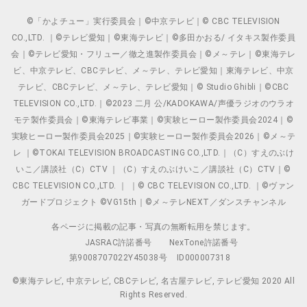
©「かよチュー」実行委員会｜©中京テレビ｜© CBC TELEVISION
CO.,LTD. ｜©テレビ愛知｜©東海テレビ｜©多田かおる/ イタキス製作委員
会｜©テレビ愛知・フリュー／徹之進製作委員会｜©メ～テレ｜©東海テレ
ビ、中京テレビ、CBCテレビ、メ～テレ、テレビ愛知｜東海テレビ、中京
テレビ、CBCテレビ、メ～テレ、テレビ愛知｜© Studio Ghibli｜©CBC
TELEVISION CO.,LTD.｜©2023 二月 公/KADOKAWA/声優ラジオのウラオ
モテ製作委員会｜©東海テレビ事業｜©実験ヒーロー製作委員会2024｜©
実験ヒーロー製作委員会2025｜©実験ヒーロー製作委員会2026｜©メ～テ
レ ｜©TOKAI TELEVISION BROADCASTING CO.,LTD.｜（C）すえのぶけ
いこ／講談社（C）CTV ｜（C）すえのぶけいこ／講談社（C）CTV｜©
CBC TELEVISION CO.,LTD. ｜ ｜© CBC TELEVISION CO.,LTD. ｜©ヴァン
ガードプロジェクト ©VG15th｜©メ～テレNEXT／ダンスチャンネル
各ページに掲載の記事・写真の無断転用を禁じます。
JASRAC許諾番号
NexTone許諾番号
第9008707022Y45038号
ID000007318
©東海テレビ, 中京テレビ, CBCテレビ, 名古屋テレビ, テレビ愛知 2020 All
Rights Reserved.