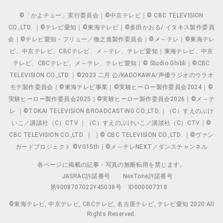
©「かよチュー」実行委員会｜©中京テレビ｜© CBC TELEVISION
CO.,LTD. ｜©テレビ愛知｜©東海テレビ｜©多田かおる/ イタキス製作委員
会｜©テレビ愛知・フリュー／徹之進製作委員会｜©メ～テレ｜©東海テレ
ビ、中京テレビ、CBCテレビ、メ～テレ、テレビ愛知｜東海テレビ、中京
テレビ、CBCテレビ、メ～テレ、テレビ愛知｜© Studio Ghibli｜©CBC
TELEVISION CO.,LTD.｜©2023 二月 公/KADOKAWA/声優ラジオのウラオ
モテ製作委員会｜©東海テレビ事業｜©実験ヒーロー製作委員会2024｜©
実験ヒーロー製作委員会2025｜©実験ヒーロー製作委員会2026｜©メ～テ
レ ｜©TOKAI TELEVISION BROADCASTING CO.,LTD.｜（C）すえのぶけ
いこ／講談社（C）CTV ｜（C）すえのぶけいこ／講談社（C）CTV｜©
CBC TELEVISION CO.,LTD. ｜ ｜© CBC TELEVISION CO.,LTD. ｜©ヴァン
ガードプロジェクト ©VG15th｜©メ～テレNEXT／ダンスチャンネル
各ページに掲載の記事・写真の無断転用を禁じます。
JASRAC許諾番号
NexTone許諾番号
第9008707022Y45038号
ID000007318
©東海テレビ, 中京テレビ, CBCテレビ, 名古屋テレビ, テレビ愛知 2020 All
Rights Reserved.