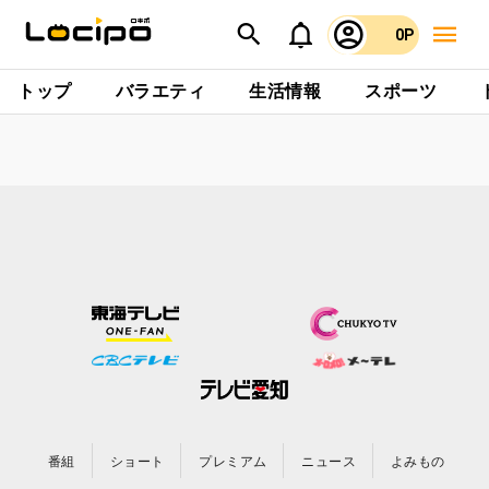
0P
トップ
バラエティ
生活情報
スポーツ
番組
ショート
プレミアム
ニュース
よみもの