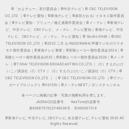
©「かよチュー」実行委員会｜©中京テレビ｜© CBC TELEVISION
CO.,LTD. ｜©テレビ愛知｜©東海テレビ｜©多田かおる/ イタキス製作委員
会｜©テレビ愛知・フリュー／徹之進製作委員会｜©メ～テレ｜©東海テレ
ビ、中京テレビ、CBCテレビ、メ～テレ、テレビ愛知｜東海テレビ、中京
テレビ、CBCテレビ、メ～テレ、テレビ愛知｜© Studio Ghibli｜©CBC
TELEVISION CO.,LTD.｜©2023 二月 公/KADOKAWA/声優ラジオのウラオ
モテ製作委員会｜©東海テレビ事業｜©実験ヒーロー製作委員会2024｜©
実験ヒーロー製作委員会2025｜©実験ヒーロー製作委員会2026｜©メ～テ
レ ｜©TOKAI TELEVISION BROADCASTING CO.,LTD.｜（C）すえのぶけ
いこ／講談社（C）CTV ｜（C）すえのぶけいこ／講談社（C）CTV｜©
CBC TELEVISION CO.,LTD. ｜ ｜© CBC TELEVISION CO.,LTD. ｜©ヴァン
ガードプロジェクト ©VG15th｜©メ～テレNEXT／ダンスチャンネル
各ページに掲載の記事・写真の無断転用を禁じます。
JASRAC許諾番号
NexTone許諾番号
第9008707022Y45038号
ID000007318
©東海テレビ, 中京テレビ, CBCテレビ, 名古屋テレビ, テレビ愛知 2020 All
Rights Reserved.