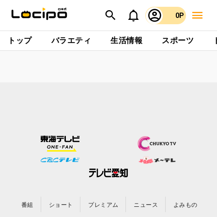
0P
トップ
バラエティ
生活情報
スポーツ
番組
ショート
プレミアム
ニュース
よみもの