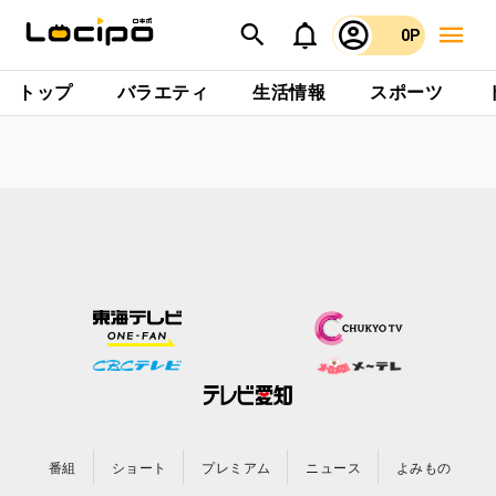
0P
トップ
バラエティ
生活情報
スポーツ
番組
ショート
プレミアム
ニュース
よみもの