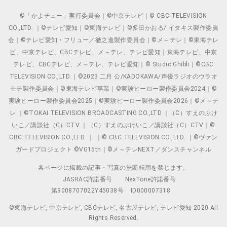
©「かよチュー」実行委員会｜©中京テレビ｜© CBC TELEVISION
CO.,LTD. ｜©テレビ愛知｜©東海テレビ｜©多田かおる/ イタキス製作委員
会｜©テレビ愛知・フリュー／徹之進製作委員会｜©メ～テレ｜©東海テレ
ビ、中京テレビ、CBCテレビ、メ～テレ、テレビ愛知｜東海テレビ、中京
テレビ、CBCテレビ、メ～テレ、テレビ愛知｜© Studio Ghibli｜©CBC
TELEVISION CO.,LTD.｜©2023 二月 公/KADOKAWA/声優ラジオのウラオ
モテ製作委員会｜©東海テレビ事業｜©実験ヒーロー製作委員会2024｜©
実験ヒーロー製作委員会2025｜©実験ヒーロー製作委員会2026｜©メ～テ
レ ｜©TOKAI TELEVISION BROADCASTING CO.,LTD.｜（C）すえのぶけ
いこ／講談社（C）CTV ｜（C）すえのぶけいこ／講談社（C）CTV｜©
CBC TELEVISION CO.,LTD. ｜ ｜© CBC TELEVISION CO.,LTD. ｜©ヴァン
ガードプロジェクト ©VG15th｜©メ～テレNEXT／ダンスチャンネル
各ページに掲載の記事・写真の無断転用を禁じます。
JASRAC許諾番号
NexTone許諾番号
第9008707022Y45038号
ID000007318
©東海テレビ, 中京テレビ, CBCテレビ, 名古屋テレビ, テレビ愛知 2020 All
Rights Reserved.