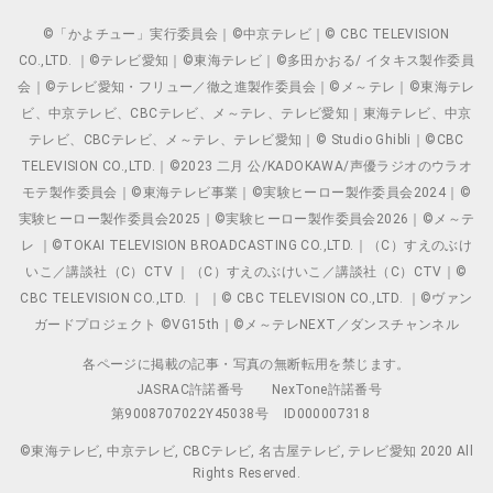
©「かよチュー」実行委員会｜©中京テレビ｜© CBC TELEVISION
CO.,LTD. ｜©テレビ愛知｜©東海テレビ｜©多田かおる/ イタキス製作委員
会｜©テレビ愛知・フリュー／徹之進製作委員会｜©メ～テレ｜©東海テレ
ビ、中京テレビ、CBCテレビ、メ～テレ、テレビ愛知｜東海テレビ、中京
テレビ、CBCテレビ、メ～テレ、テレビ愛知｜© Studio Ghibli｜©CBC
TELEVISION CO.,LTD.｜©2023 二月 公/KADOKAWA/声優ラジオのウラオ
モテ製作委員会｜©東海テレビ事業｜©実験ヒーロー製作委員会2024｜©
実験ヒーロー製作委員会2025｜©実験ヒーロー製作委員会2026｜©メ～テ
レ ｜©TOKAI TELEVISION BROADCASTING CO.,LTD.｜（C）すえのぶけ
いこ／講談社（C）CTV ｜（C）すえのぶけいこ／講談社（C）CTV｜©
CBC TELEVISION CO.,LTD. ｜ ｜© CBC TELEVISION CO.,LTD. ｜©ヴァン
ガードプロジェクト ©VG15th｜©メ～テレNEXT／ダンスチャンネル
各ページに掲載の記事・写真の無断転用を禁じます。
JASRAC許諾番号
NexTone許諾番号
第9008707022Y45038号
ID000007318
©東海テレビ, 中京テレビ, CBCテレビ, 名古屋テレビ, テレビ愛知 2020 All
Rights Reserved.