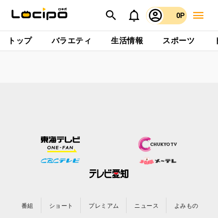
0P
トップ
バラエティ
生活情報
スポーツ
番組
ショート
プレミアム
ニュース
よみもの