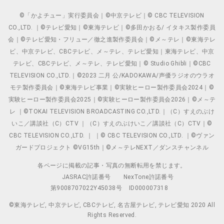
©「かよチュー」実行委員会｜©中京テレビ｜© CBC TELEVISION
CO.,LTD. ｜©テレビ愛知｜©東海テレビ｜©多田かおる/ イタキス製作委員
会｜©テレビ愛知・フリュー／徹之進製作委員会｜©メ～テレ｜©東海テレ
ビ、中京テレビ、CBCテレビ、メ～テレ、テレビ愛知｜東海テレビ、中京
テレビ、CBCテレビ、メ～テレ、テレビ愛知｜© Studio Ghibli｜©CBC
TELEVISION CO.,LTD.｜©2023 二月 公/KADOKAWA/声優ラジオのウラオ
モテ製作委員会｜©東海テレビ事業｜©実験ヒーロー製作委員会2024｜©
実験ヒーロー製作委員会2025｜©実験ヒーロー製作委員会2026｜©メ～テ
レ ｜©TOKAI TELEVISION BROADCASTING CO.,LTD.｜（C）すえのぶけ
いこ／講談社（C）CTV ｜（C）すえのぶけいこ／講談社（C）CTV｜©
CBC TELEVISION CO.,LTD. ｜ ｜© CBC TELEVISION CO.,LTD. ｜©ヴァン
ガードプロジェクト ©VG15th｜©メ～テレNEXT／ダンスチャンネル
各ページに掲載の記事・写真の無断転用を禁じます。
JASRAC許諾番号
NexTone許諾番号
第9008707022Y45038号
ID000007318
©東海テレビ, 中京テレビ, CBCテレビ, 名古屋テレビ, テレビ愛知 2020 All
Rights Reserved.