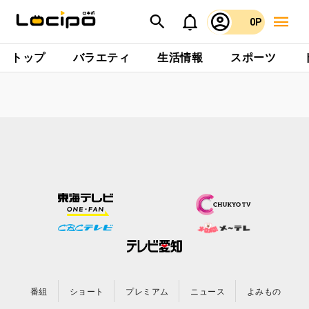
0P
トップ
バラエティ
生活情報
スポーツ
番組
ショート
プレミアム
ニュース
よみもの