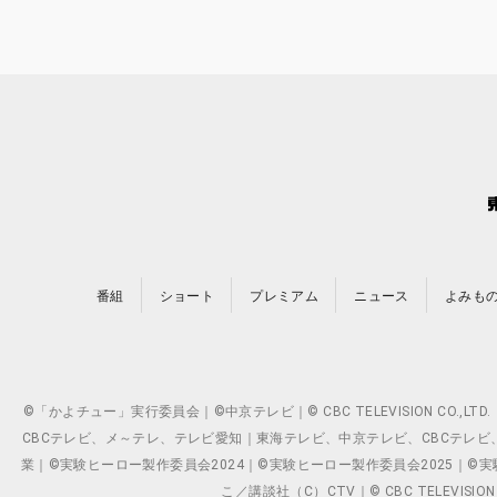
番組
ショート
プレミアム
ニュース
よみも
©「かよチュー」実行委員会｜©中京テレビ｜© CBC TELEVISION C
CBCテレビ、メ～テレ、テレビ愛知｜東海テレビ、中京テレビ、CBCテレビ、メ～テレ、テ
業｜©実験ヒーロー製作委員会2024｜©実験ヒーロー製作委員会2025｜©実験ヒーロー
こ／講談社（C）CTV｜© CBC TELEVISION