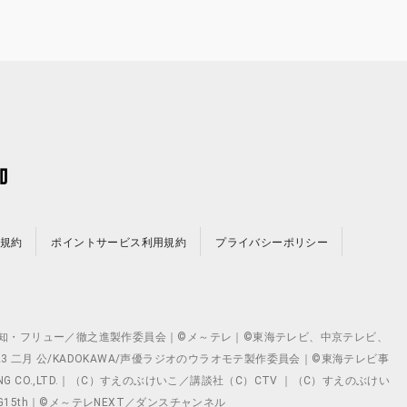
規約
ポイントサービス利用規約
プライバシーポリシー
©テレビ愛知・フリュー／徹之進製作委員会｜©メ～テレ｜©東海テレビ、中京テレビ、
©2023 二月 公/KADOKAWA/声優ラジオのウラオモテ製作委員会｜©東海テレビ事
ING CO.,LTD.｜（C）すえのぶけいこ／講談社（C）CTV ｜（C）すえのぶけい
クト ©VG15th｜©メ～テレNEXT／ダンスチャンネル