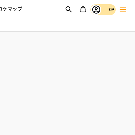
ロケマップ
0P