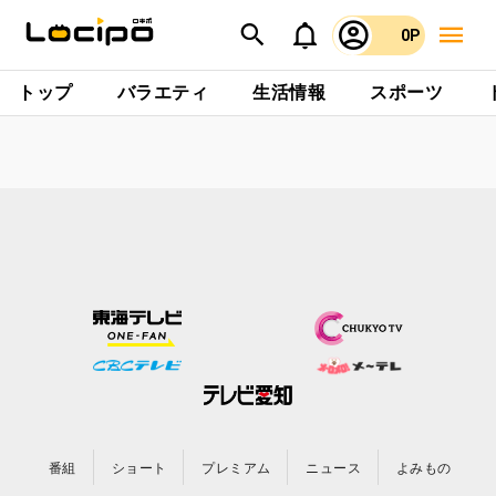
0P
トップ
バラエティ
生活情報
スポーツ
番組
ショート
プレミアム
ニュース
よみもの