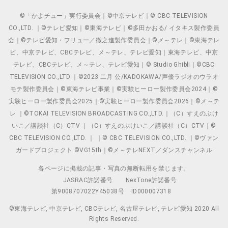
©「かよチュー」実行委員会｜©中京テレビ｜© CBC TELEVISION
CO.,LTD. ｜©テレビ愛知｜©東海テレビ｜©多田かおる/ イタキス製作委員
会｜©テレビ愛知・フリュー／徹之進製作委員会｜©メ～テレ｜©東海テレ
ビ、中京テレビ、CBCテレビ、メ～テレ、テレビ愛知｜東海テレビ、中京
テレビ、CBCテレビ、メ～テレ、テレビ愛知｜© Studio Ghibli｜©CBC
TELEVISION CO.,LTD.｜©2023 二月 公/KADOKAWA/声優ラジオのウラオ
モテ製作委員会｜©東海テレビ事業｜©実験ヒーロー製作委員会2024｜©
実験ヒーロー製作委員会2025｜©実験ヒーロー製作委員会2026｜©メ～テ
レ ｜©TOKAI TELEVISION BROADCASTING CO.,LTD.｜（C）すえのぶけ
いこ／講談社（C）CTV ｜（C）すえのぶけいこ／講談社（C）CTV｜©
CBC TELEVISION CO.,LTD. ｜ ｜© CBC TELEVISION CO.,LTD. ｜©ヴァン
ガードプロジェクト ©VG15th｜©メ～テレNEXT／ダンスチャンネル
各ページに掲載の記事・写真の無断転用を禁じます。
JASRAC許諾番号
NexTone許諾番号
第9008707022Y45038号
ID000007318
©東海テレビ, 中京テレビ, CBCテレビ, 名古屋テレビ, テレビ愛知 2020 All
Rights Reserved.