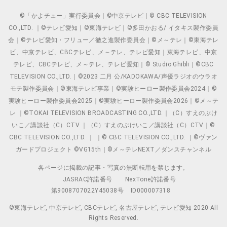
©「かよチュー」実行委員会｜©中京テレビ｜© CBC TELEVISION
CO.,LTD. ｜©テレビ愛知｜©東海テレビ｜©多田かおる/ イタキス製作委員
会｜©テレビ愛知・フリュー／徹之進製作委員会｜©メ～テレ｜©東海テレ
ビ、中京テレビ、CBCテレビ、メ～テレ、テレビ愛知｜東海テレビ、中京
テレビ、CBCテレビ、メ～テレ、テレビ愛知｜© Studio Ghibli｜©CBC
TELEVISION CO.,LTD.｜©2023 二月 公/KADOKAWA/声優ラジオのウラオ
モテ製作委員会｜©東海テレビ事業｜©実験ヒーロー製作委員会2024｜©
実験ヒーロー製作委員会2025｜©実験ヒーロー製作委員会2026｜©メ～テ
レ ｜©TOKAI TELEVISION BROADCASTING CO.,LTD.｜（C）すえのぶけ
いこ／講談社（C）CTV ｜（C）すえのぶけいこ／講談社（C）CTV｜©
CBC TELEVISION CO.,LTD. ｜ ｜© CBC TELEVISION CO.,LTD. ｜©ヴァン
ガードプロジェクト ©VG15th｜©メ～テレNEXT／ダンスチャンネル
各ページに掲載の記事・写真の無断転用を禁じます。
JASRAC許諾番号
NexTone許諾番号
第9008707022Y45038号
ID000007318
©東海テレビ, 中京テレビ, CBCテレビ, 名古屋テレビ, テレビ愛知 2020 All
Rights Reserved.