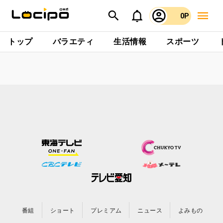
0P
トップ
バラエティ
生活情報
スポーツ
番組
ショート
プレミアム
ニュース
よみもの