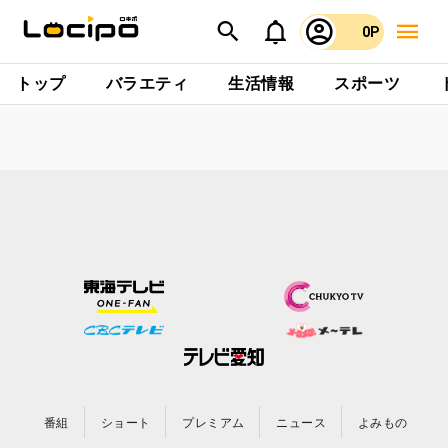
0P
トップ
バラエティ
生活情報
スポーツ
番組
ショート
プレミアム
ニュース
よみもの