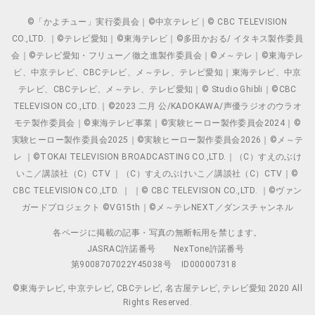
©「かよチュー」実行委員会｜©中京テレビ｜© CBC TELEVISION
CO.,LTD. ｜©テレビ愛知｜©東海テレビ｜©多田かおる/ イタキス製作委員
会｜©テレビ愛知・フリュー／徹之進製作委員会｜©メ～テレ｜©東海テレ
ビ、中京テレビ、CBCテレビ、メ～テレ、テレビ愛知｜東海テレビ、中京
テレビ、CBCテレビ、メ～テレ、テレビ愛知｜© Studio Ghibli｜©CBC
TELEVISION CO.,LTD.｜©2023 二月 公/KADOKAWA/声優ラジオのウラオ
モテ製作委員会｜©東海テレビ事業｜©実験ヒーロー製作委員会2024｜©
実験ヒーロー製作委員会2025｜©実験ヒーロー製作委員会2026｜©メ～テ
レ ｜©TOKAI TELEVISION BROADCASTING CO.,LTD.｜（C）すえのぶけ
いこ／講談社（C）CTV ｜（C）すえのぶけいこ／講談社（C）CTV｜©
CBC TELEVISION CO.,LTD. ｜ ｜© CBC TELEVISION CO.,LTD. ｜©ヴァン
ガードプロジェクト ©VG15th｜©メ～テレNEXT／ダンスチャンネル
各ページに掲載の記事・写真の無断転用を禁じます。
JASRAC許諾番号
NexTone許諾番号
第9008707022Y45038号
ID000007318
©東海テレビ, 中京テレビ, CBCテレビ, 名古屋テレビ, テレビ愛知 2020 All
Rights Reserved.