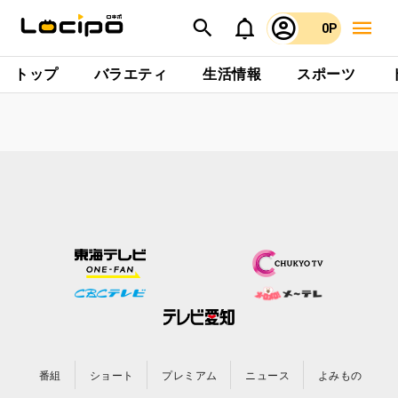
0P
トップ
バラエティ
生活情報
スポーツ
番組
ショート
プレミアム
ニュース
よみもの