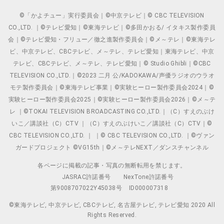
©「かよチュー」実行委員会｜©中京テレビ｜© CBC TELEVISION
CO.,LTD. ｜©テレビ愛知｜©東海テレビ｜©多田かおる/ イタキス製作委員
会｜©テレビ愛知・フリュー／徹之進製作委員会｜©メ～テレ｜©東海テレ
ビ、中京テレビ、CBCテレビ、メ～テレ、テレビ愛知｜東海テレビ、中京
テレビ、CBCテレビ、メ～テレ、テレビ愛知｜© Studio Ghibli｜©CBC
TELEVISION CO.,LTD.｜©2023 二月 公/KADOKAWA/声優ラジオのウラオ
モテ製作委員会｜©東海テレビ事業｜©実験ヒーロー製作委員会2024｜©
実験ヒーロー製作委員会2025｜©実験ヒーロー製作委員会2026｜©メ～テ
レ ｜©TOKAI TELEVISION BROADCASTING CO.,LTD.｜（C）すえのぶけ
いこ／講談社（C）CTV ｜（C）すえのぶけいこ／講談社（C）CTV｜©
CBC TELEVISION CO.,LTD. ｜ ｜© CBC TELEVISION CO.,LTD. ｜©ヴァン
ガードプロジェクト ©VG15th｜©メ～テレNEXT／ダンスチャンネル
各ページに掲載の記事・写真の無断転用を禁じます。
JASRAC許諾番号
NexTone許諾番号
第9008707022Y45038号
ID000007318
©東海テレビ, 中京テレビ, CBCテレビ, 名古屋テレビ, テレビ愛知 2020 All
Rights Reserved.