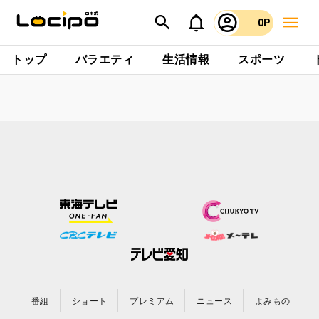
0P
トップ
バラエティ
生活情報
スポーツ
番組
ショート
プレミアム
ニュース
よみもの