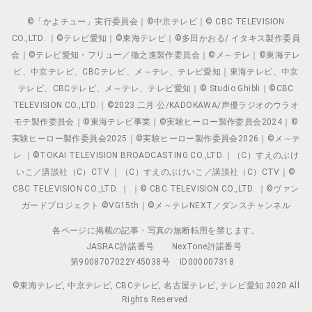
©「かよチュー」実行委員会｜©中京テレビ｜© CBC TELEVISION
CO.,LTD. ｜©テレビ愛知｜©東海テレビ｜©多田かおる/ イタキス製作委員
会｜©テレビ愛知・フリュー／徹之進製作委員会｜©メ～テレ｜©東海テレ
ビ、中京テレビ、CBCテレビ、メ～テレ、テレビ愛知｜東海テレビ、中京
テレビ、CBCテレビ、メ～テレ、テレビ愛知｜© Studio Ghibli｜©CBC
TELEVISION CO.,LTD.｜©2023 二月 公/KADOKAWA/声優ラジオのウラオ
モテ製作委員会｜©東海テレビ事業｜©実験ヒーロー製作委員会2024｜©
実験ヒーロー製作委員会2025｜©実験ヒーロー製作委員会2026｜©メ～テ
レ ｜©TOKAI TELEVISION BROADCASTING CO.,LTD.｜（C）すえのぶけ
いこ／講談社（C）CTV ｜（C）すえのぶけいこ／講談社（C）CTV｜©
CBC TELEVISION CO.,LTD. ｜ ｜© CBC TELEVISION CO.,LTD. ｜©ヴァン
ガードプロジェクト ©VG15th｜©メ～テレNEXT／ダンスチャンネル
各ページに掲載の記事・写真の無断転用を禁じます。
JASRAC許諾番号
NexTone許諾番号
第9008707022Y45038号
ID000007318
©東海テレビ, 中京テレビ, CBCテレビ, 名古屋テレビ, テレビ愛知 2020 All
Rights Reserved.