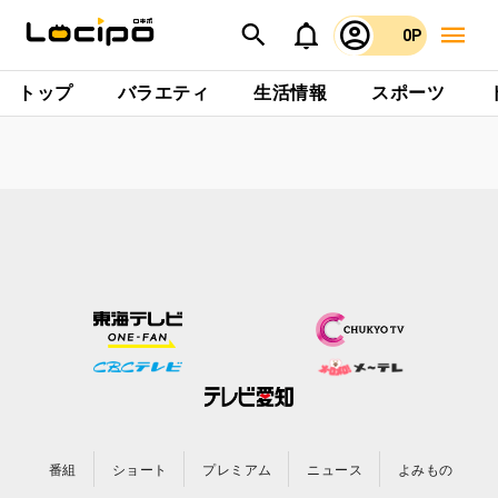
0P
トップ
バラエティ
生活情報
スポーツ
番組
ショート
プレミアム
ニュース
よみもの