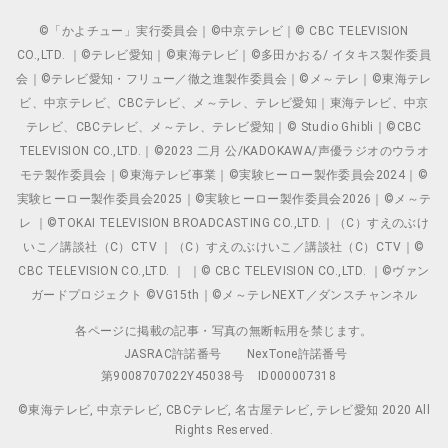
©「かよチュー」実行委員会｜©中京テレビ｜© CBC TELEVISION
CO.,LTD. ｜©テレビ愛知｜©東海テレビ｜©多田かおる/ イタキス製作委員
会｜©テレビ愛知・フリュー／徹之進製作委員会｜©メ～テレ｜©東海テレ
ビ、中京テレビ、CBCテレビ、メ～テレ、テレビ愛知｜東海テレビ、中京
テレビ、CBCテレビ、メ～テレ、テレビ愛知｜© Studio Ghibli｜©CBC
TELEVISION CO.,LTD.｜©2023 二月 公/KADOKAWA/声優ラジオのウラオ
モテ製作委員会｜©東海テレビ事業｜©実験ヒーロー製作委員会2024｜©
実験ヒーロー製作委員会2025｜©実験ヒーロー製作委員会2026｜©メ～テ
レ ｜©TOKAI TELEVISION BROADCASTING CO.,LTD.｜（C）すえのぶけ
いこ／講談社（C）CTV ｜（C）すえのぶけいこ／講談社（C）CTV｜©
CBC TELEVISION CO.,LTD. ｜ ｜© CBC TELEVISION CO.,LTD. ｜©ヴァン
ガードプロジェクト ©VG15th｜©メ～テレNEXT／ダンスチャンネル
各ページに掲載の記事・写真の無断転用を禁じます。
JASRAC許諾番号
NexTone許諾番号
第9008707022Y45038号
ID000007318
©東海テレビ, 中京テレビ, CBCテレビ, 名古屋テレビ, テレビ愛知 2020 All
Rights Reserved.