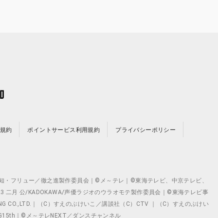
規約
ポイントサービス利用規約
プライバシーポリシー
©テレビ愛知・フリュー／徹之進製作委員会｜©メ～テレ｜©東海テレビ、中京テレビ、
©2023 二月 公/KADOKAWA/声優ラジオのウラオモテ製作委員会｜©東海テレビ事
ING CO.,LTD.｜（C）すえのぶけいこ／講談社（C）CTV ｜（C）すえのぶけい
クト ©VG15th｜©メ～テレNEXT／ダンスチャンネル