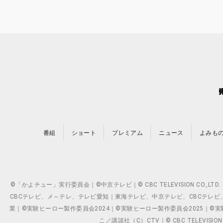
番組
ショート
プレミアム
ニュース
よみも
©「かよチュー」実行委員会｜©中京テレビ｜© CBC TELEVISION C
CBCテレビ、メ～テレ、テレビ愛知｜東海テレビ、中京テレビ、CBCテレビ、メ～テレ、テ
業｜©実験ヒーロー製作委員会2024｜©実験ヒーロー製作委員会2025｜©実験ヒーロー
こ／講談社（C）CTV｜© CBC TELEVISION