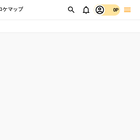
ロケマップ
0P