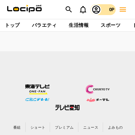
0P
トップ
バラエティ
生活情報
スポーツ
番組
ショート
プレミアム
ニュース
よみもの