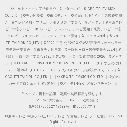
©「かよチュー」実行委員会｜©中京テレビ｜© CBC TELEVISION
CO.,LTD. ｜©テレビ愛知｜©東海テレビ｜©多田かおる/ イタキス製作委員
会｜©テレビ愛知・フリュー／徹之進製作委員会｜©メ～テレ｜©東海テレ
ビ、中京テレビ、CBCテレビ、メ～テレ、テレビ愛知｜東海テレビ、中京
テレビ、CBCテレビ、メ～テレ、テレビ愛知｜© Studio Ghibli｜©CBC
TELEVISION CO.,LTD.｜©2023 二月 公/KADOKAWA/声優ラジオのウラオ
モテ製作委員会｜©東海テレビ事業｜©実験ヒーロー製作委員会2024｜©
実験ヒーロー製作委員会2025｜©実験ヒーロー製作委員会2026｜©メ～テ
レ ｜©TOKAI TELEVISION BROADCASTING CO.,LTD.｜（C）すえのぶけ
いこ／講談社（C）CTV ｜（C）すえのぶけいこ／講談社（C）CTV｜©
CBC TELEVISION CO.,LTD. ｜ ｜© CBC TELEVISION CO.,LTD. ｜©ヴァン
ガードプロジェクト ©VG15th｜©メ～テレNEXT／ダンスチャンネル
各ページに掲載の記事・写真の無断転用を禁じます。
JASRAC許諾番号
NexTone許諾番号
第9008707022Y45038号
ID000007318
©東海テレビ, 中京テレビ, CBCテレビ, 名古屋テレビ, テレビ愛知 2020 All
Rights Reserved.