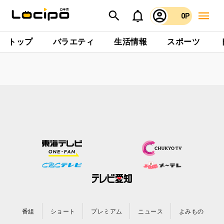
0P
トップ
バラエティ
生活情報
スポーツ
番組
ショート
プレミアム
ニュース
よみもの