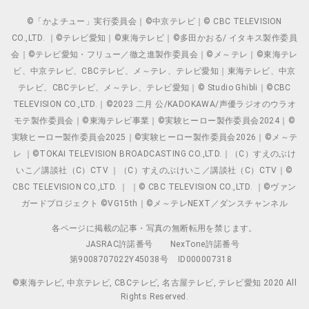
©「かよチュー」実行委員会｜©中京テレビ｜© CBC TELEVISION
CO.,LTD. ｜©テレビ愛知｜©東海テレビ｜©多田かおる/ イタキス製作委員
会｜©テレビ愛知・フリュー／徹之進製作委員会｜©メ～テレ｜©東海テレ
ビ、中京テレビ、CBCテレビ、メ～テレ、テレビ愛知｜東海テレビ、中京
テレビ、CBCテレビ、メ～テレ、テレビ愛知｜© Studio Ghibli｜©CBC
TELEVISION CO.,LTD.｜©2023 二月 公/KADOKAWA/声優ラジオのウラオ
モテ製作委員会｜©東海テレビ事業｜©実験ヒーロー製作委員会2024｜©
実験ヒーロー製作委員会2025｜©実験ヒーロー製作委員会2026｜©メ～テ
レ ｜©TOKAI TELEVISION BROADCASTING CO.,LTD.｜（C）すえのぶけ
いこ／講談社（C）CTV ｜（C）すえのぶけいこ／講談社（C）CTV｜©
CBC TELEVISION CO.,LTD. ｜ ｜© CBC TELEVISION CO.,LTD. ｜©ヴァン
ガードプロジェクト ©VG15th｜©メ～テレNEXT／ダンスチャンネル
各ページに掲載の記事・写真の無断転用を禁じます。
JASRAC許諾番号
NexTone許諾番号
第9008707022Y45038号
ID000007318
©東海テレビ, 中京テレビ, CBCテレビ, 名古屋テレビ, テレビ愛知 2020 All
Rights Reserved.