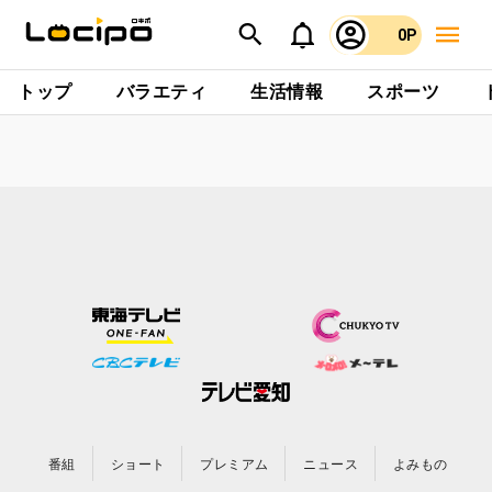
0P
トップ
バラエティ
生活情報
スポーツ
番組
ショート
プレミアム
ニュース
よみもの