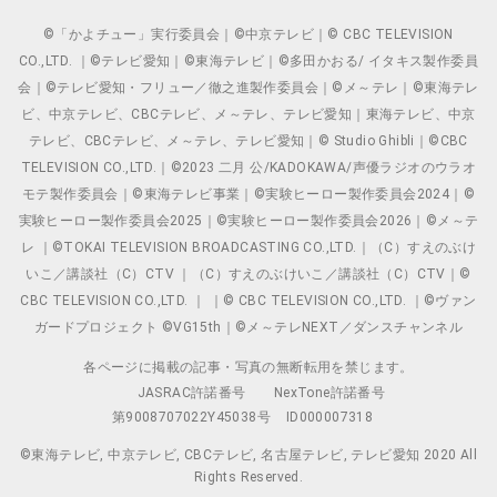
©「かよチュー」実行委員会｜©中京テレビ｜© CBC TELEVISION
CO.,LTD. ｜©テレビ愛知｜©東海テレビ｜©多田かおる/ イタキス製作委員
会｜©テレビ愛知・フリュー／徹之進製作委員会｜©メ～テレ｜©東海テレ
ビ、中京テレビ、CBCテレビ、メ～テレ、テレビ愛知｜東海テレビ、中京
テレビ、CBCテレビ、メ～テレ、テレビ愛知｜© Studio Ghibli｜©CBC
TELEVISION CO.,LTD.｜©2023 二月 公/KADOKAWA/声優ラジオのウラオ
モテ製作委員会｜©東海テレビ事業｜©実験ヒーロー製作委員会2024｜©
実験ヒーロー製作委員会2025｜©実験ヒーロー製作委員会2026｜©メ～テ
レ ｜©TOKAI TELEVISION BROADCASTING CO.,LTD.｜（C）すえのぶけ
いこ／講談社（C）CTV ｜（C）すえのぶけいこ／講談社（C）CTV｜©
CBC TELEVISION CO.,LTD. ｜ ｜© CBC TELEVISION CO.,LTD. ｜©ヴァン
ガードプロジェクト ©VG15th｜©メ～テレNEXT／ダンスチャンネル
各ページに掲載の記事・写真の無断転用を禁じます。
JASRAC許諾番号
NexTone許諾番号
第9008707022Y45038号
ID000007318
©東海テレビ, 中京テレビ, CBCテレビ, 名古屋テレビ, テレビ愛知 2020 All
Rights Reserved.