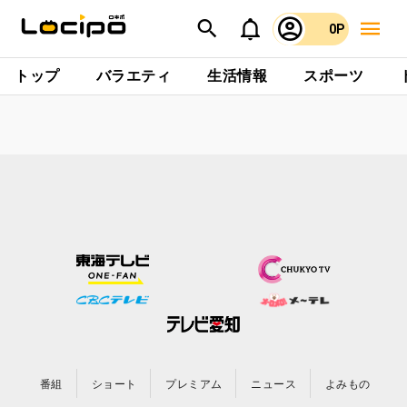
0P
トップ
バラエティ
生活情報
スポーツ
番組
ショート
プレミアム
ニュース
よみもの