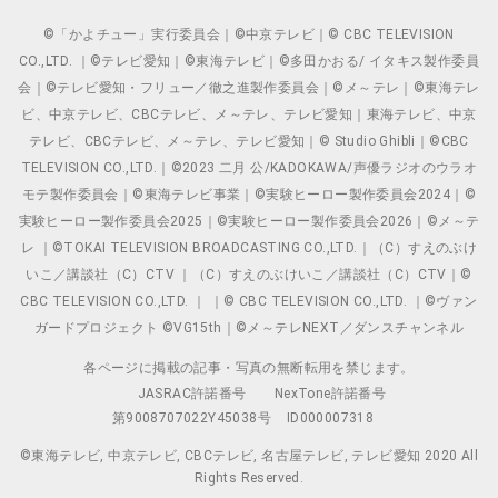
©「かよチュー」実行委員会｜©中京テレビ｜© CBC TELEVISION
CO.,LTD. ｜©テレビ愛知｜©東海テレビ｜©多田かおる/ イタキス製作委員
会｜©テレビ愛知・フリュー／徹之進製作委員会｜©メ～テレ｜©東海テレ
ビ、中京テレビ、CBCテレビ、メ～テレ、テレビ愛知｜東海テレビ、中京
テレビ、CBCテレビ、メ～テレ、テレビ愛知｜© Studio Ghibli｜©CBC
TELEVISION CO.,LTD.｜©2023 二月 公/KADOKAWA/声優ラジオのウラオ
モテ製作委員会｜©東海テレビ事業｜©実験ヒーロー製作委員会2024｜©
実験ヒーロー製作委員会2025｜©実験ヒーロー製作委員会2026｜©メ～テ
レ ｜©TOKAI TELEVISION BROADCASTING CO.,LTD.｜（C）すえのぶけ
いこ／講談社（C）CTV ｜（C）すえのぶけいこ／講談社（C）CTV｜©
CBC TELEVISION CO.,LTD. ｜ ｜© CBC TELEVISION CO.,LTD. ｜©ヴァン
ガードプロジェクト ©VG15th｜©メ～テレNEXT／ダンスチャンネル
各ページに掲載の記事・写真の無断転用を禁じます。
JASRAC許諾番号
NexTone許諾番号
第9008707022Y45038号
ID000007318
©東海テレビ, 中京テレビ, CBCテレビ, 名古屋テレビ, テレビ愛知 2020 All
Rights Reserved.