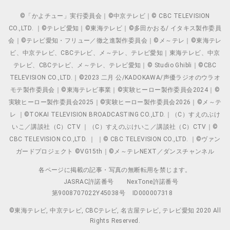
©「かよチュー」実行委員会｜©中京テレビ｜© CBC TELEVISION
CO.,LTD. ｜©テレビ愛知｜©東海テレビ｜©多田かおる/ イタキス製作委員
会｜©テレビ愛知・フリュー／徹之進製作委員会｜©メ～テレ｜©東海テレ
ビ、中京テレビ、CBCテレビ、メ～テレ、テレビ愛知｜東海テレビ、中京
テレビ、CBCテレビ、メ～テレ、テレビ愛知｜© Studio Ghibli｜©CBC
TELEVISION CO.,LTD.｜©2023 二月 公/KADOKAWA/声優ラジオのウラオ
モテ製作委員会｜©東海テレビ事業｜©実験ヒーロー製作委員会2024｜©
実験ヒーロー製作委員会2025｜©実験ヒーロー製作委員会2026｜©メ～テ
レ ｜©TOKAI TELEVISION BROADCASTING CO.,LTD.｜（C）すえのぶけ
いこ／講談社（C）CTV ｜（C）すえのぶけいこ／講談社（C）CTV｜©
CBC TELEVISION CO.,LTD. ｜ ｜© CBC TELEVISION CO.,LTD. ｜©ヴァン
ガードプロジェクト ©VG15th｜©メ～テレNEXT／ダンスチャンネル
各ページに掲載の記事・写真の無断転用を禁じます。
JASRAC許諾番号
NexTone許諾番号
第9008707022Y45038号
ID000007318
©東海テレビ, 中京テレビ, CBCテレビ, 名古屋テレビ, テレビ愛知 2020 All
Rights Reserved.