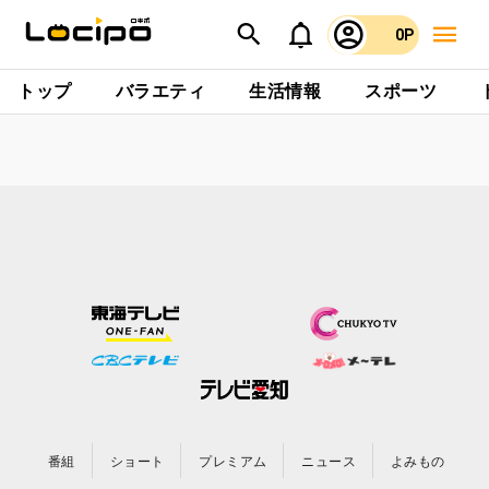
0P
トップ
バラエティ
生活情報
スポーツ
番組
ショート
プレミアム
ニュース
よみもの