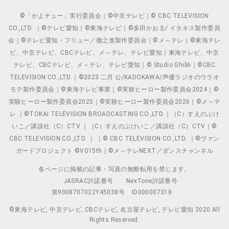
©「かよチュー」実行委員会｜©中京テレビ｜© CBC TELEVISION
CO.,LTD. ｜©テレビ愛知｜©東海テレビ｜©多田かおる/ イタキス製作委員
会｜©テレビ愛知・フリュー／徹之進製作委員会｜©メ～テレ｜©東海テレ
ビ、中京テレビ、CBCテレビ、メ～テレ、テレビ愛知｜東海テレビ、中京
テレビ、CBCテレビ、メ～テレ、テレビ愛知｜© Studio Ghibli｜©CBC
TELEVISION CO.,LTD.｜©2023 二月 公/KADOKAWA/声優ラジオのウラオ
モテ製作委員会｜©東海テレビ事業｜©実験ヒーロー製作委員会2024｜©
実験ヒーロー製作委員会2025｜©実験ヒーロー製作委員会2026｜©メ～テ
レ ｜©TOKAI TELEVISION BROADCASTING CO.,LTD.｜（C）すえのぶけ
いこ／講談社（C）CTV ｜（C）すえのぶけいこ／講談社（C）CTV｜©
CBC TELEVISION CO.,LTD. ｜ ｜© CBC TELEVISION CO.,LTD. ｜©ヴァン
ガードプロジェクト ©VG15th｜©メ～テレNEXT／ダンスチャンネル
各ページに掲載の記事・写真の無断転用を禁じます。
JASRAC許諾番号
NexTone許諾番号
第9008707022Y45038号
ID000007318
©東海テレビ, 中京テレビ, CBCテレビ, 名古屋テレビ, テレビ愛知 2020 All
Rights Reserved.