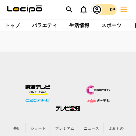
0P
トップ
バラエティ
生活情報
スポーツ
番組
ショート
プレミアム
ニュース
よみもの