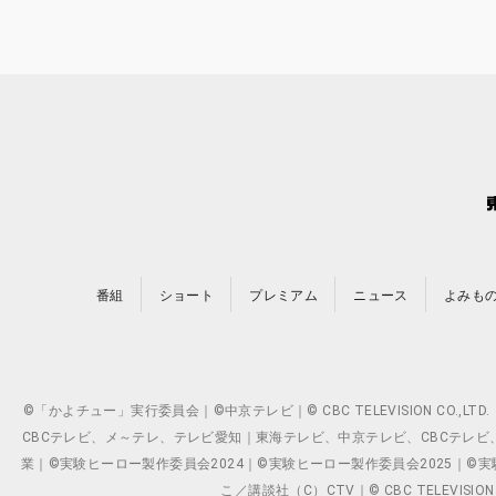
番組
ショート
プレミアム
ニュース
よみも
©「かよチュー」実行委員会｜©中京テレビ｜© CBC TELEVISION C
CBCテレビ、メ～テレ、テレビ愛知｜東海テレビ、中京テレビ、CBCテレビ、メ～テレ、テ
業｜©実験ヒーロー製作委員会2024｜©実験ヒーロー製作委員会2025｜©実験ヒーロー
こ／講談社（C）CTV｜© CBC TELEVISION