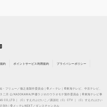
規約
ポイントサービス利用規約
プライバシーポリシー
©テレビ愛知・フリュー／徹之進製作委員会｜©メ～テレ｜©東海テレビ、中京テレビ、
©2023 二月 公/KADOKAWA/声優ラジオのウラオモテ製作委員会｜©東海テレビ事
ING CO.,LTD.｜（C）すえのぶけいこ／講談社（C）CTV ｜（C）すえのぶけい
クト ©VG15th｜©メ～テレNEXT／ダンスチャンネル