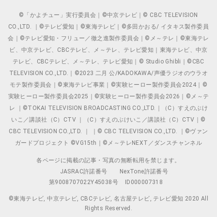
©「かよチュー」実行委員会｜©中京テレビ｜© CBC TELEVISION
CO.,LTD. ｜©テレビ愛知｜©東海テレビ｜©多田かおる/ イタキス製作委員
会｜©テレビ愛知・フリュー／徹之進製作委員会｜©メ～テレ｜©東海テレ
ビ、中京テレビ、CBCテレビ、メ～テレ、テレビ愛知｜東海テレビ、中京
テレビ、CBCテレビ、メ～テレ、テレビ愛知｜© Studio Ghibli｜©CBC
TELEVISION CO.,LTD.｜©2023 二月 公/KADOKAWA/声優ラジオのウラオ
モテ製作委員会｜©東海テレビ事業｜©実験ヒーロー製作委員会2024｜©
実験ヒーロー製作委員会2025｜©実験ヒーロー製作委員会2026｜©メ～テ
レ ｜©TOKAI TELEVISION BROADCASTING CO.,LTD.｜（C）すえのぶけ
いこ／講談社（C）CTV ｜（C）すえのぶけいこ／講談社（C）CTV｜©
CBC TELEVISION CO.,LTD. ｜ ｜© CBC TELEVISION CO.,LTD. ｜©ヴァン
ガードプロジェクト ©VG15th｜©メ～テレNEXT／ダンスチャンネル
各ページに掲載の記事・写真の無断転用を禁じます。
JASRAC許諾番号
NexTone許諾番号
第9008707022Y45038号
ID000007318
©東海テレビ, 中京テレビ, CBCテレビ, 名古屋テレビ, テレビ愛知 2020 All
Rights Reserved.