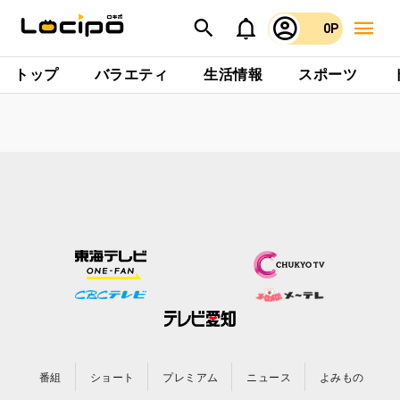
0P
トップ
バラエティ
生活情報
スポーツ
番組
ショート
プレミアム
ニュース
よみもの