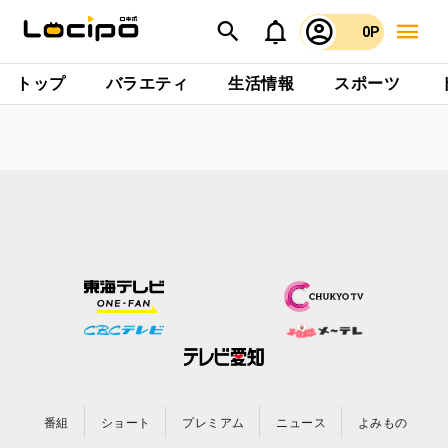
0P
トップ
バラエティ
生活情報
スポーツ
番組
ショート
プレミアム
ニュース
よみもの