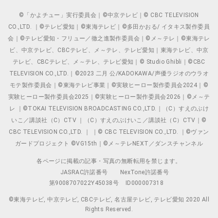
©「かよチュー」実行委員会｜©中京テレビ｜© CBC TELEVISION
CO.,LTD. ｜©テレビ愛知｜©東海テレビ｜©多田かおる/ イタキス製作委員
会｜©テレビ愛知・フリュー／徹之進製作委員会｜©メ～テレ｜©東海テレ
ビ、中京テレビ、CBCテレビ、メ～テレ、テレビ愛知｜東海テレビ、中京
テレビ、CBCテレビ、メ～テレ、テレビ愛知｜© Studio Ghibli｜©CBC
TELEVISION CO.,LTD.｜©2023 二月 公/KADOKAWA/声優ラジオのウラオ
モテ製作委員会｜©東海テレビ事業｜©実験ヒーロー製作委員会2024｜©
実験ヒーロー製作委員会2025｜©実験ヒーロー製作委員会2026｜©メ～テ
レ ｜©TOKAI TELEVISION BROADCASTING CO.,LTD.｜（C）すえのぶけ
いこ／講談社（C）CTV ｜（C）すえのぶけいこ／講談社（C）CTV｜©
CBC TELEVISION CO.,LTD. ｜ ｜© CBC TELEVISION CO.,LTD. ｜©ヴァン
ガードプロジェクト ©VG15th｜©メ～テレNEXT／ダンスチャンネル
各ページに掲載の記事・写真の無断転用を禁じます。
JASRAC許諾番号
NexTone許諾番号
第9008707022Y45038号
ID000007318
©東海テレビ, 中京テレビ, CBCテレビ, 名古屋テレビ, テレビ愛知 2020 All
Rights Reserved.