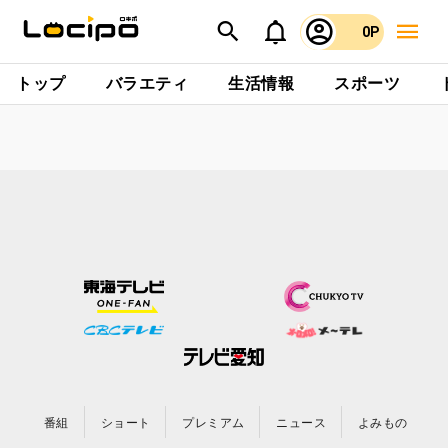
0P
トップ
バラエティ
生活情報
スポーツ
番組
ショート
プレミアム
ニュース
よみもの