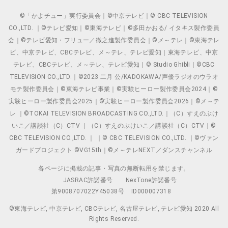
©「かよチュー」実行委員会｜©中京テレビ｜© CBC TELEVISION
CO.,LTD. ｜©テレビ愛知｜©東海テレビ｜©多田かおる/ イタキス製作委員
会｜©テレビ愛知・フリュー／徹之進製作委員会｜©メ～テレ｜©東海テレ
ビ、中京テレビ、CBCテレビ、メ～テレ、テレビ愛知｜東海テレビ、中京
テレビ、CBCテレビ、メ～テレ、テレビ愛知｜© Studio Ghibli｜©CBC
TELEVISION CO.,LTD.｜©2023 二月 公/KADOKAWA/声優ラジオのウラオ
モテ製作委員会｜©東海テレビ事業｜©実験ヒーロー製作委員会2024｜©
実験ヒーロー製作委員会2025｜©実験ヒーロー製作委員会2026｜©メ～テ
レ ｜©TOKAI TELEVISION BROADCASTING CO.,LTD.｜（C）すえのぶけ
いこ／講談社（C）CTV ｜（C）すえのぶけいこ／講談社（C）CTV｜©
CBC TELEVISION CO.,LTD. ｜ ｜© CBC TELEVISION CO.,LTD. ｜©ヴァン
ガードプロジェクト ©VG15th｜©メ～テレNEXT／ダンスチャンネル
各ページに掲載の記事・写真の無断転用を禁じます。
JASRAC許諾番号
NexTone許諾番号
第9008707022Y45038号
ID000007318
©東海テレビ, 中京テレビ, CBCテレビ, 名古屋テレビ, テレビ愛知 2020 All
Rights Reserved.