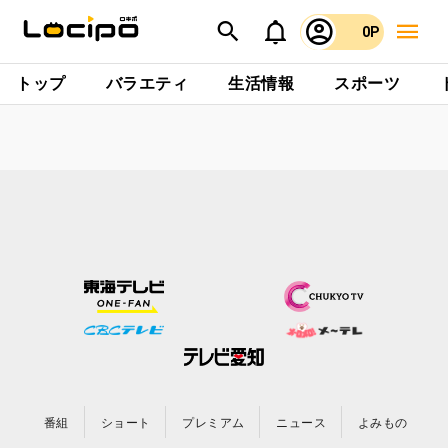
0P
トップ
バラエティ
生活情報
スポーツ
番組
ショート
プレミアム
ニュース
よみもの