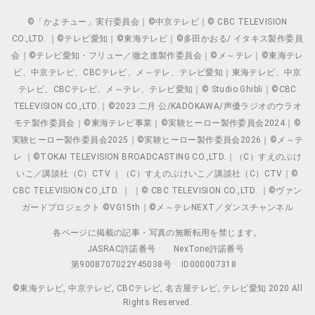
©「かよチュー」実行委員会｜©中京テレビ｜© CBC TELEVISION
CO.,LTD. ｜©テレビ愛知｜©東海テレビ｜©多田かおる/ イタキス製作委員
会｜©テレビ愛知・フリュー／徹之進製作委員会｜©メ～テレ｜©東海テレ
ビ、中京テレビ、CBCテレビ、メ～テレ、テレビ愛知｜東海テレビ、中京
テレビ、CBCテレビ、メ～テレ、テレビ愛知｜© Studio Ghibli｜©CBC
TELEVISION CO.,LTD.｜©2023 二月 公/KADOKAWA/声優ラジオのウラオ
モテ製作委員会｜©東海テレビ事業｜©実験ヒーロー製作委員会2024｜©
実験ヒーロー製作委員会2025｜©実験ヒーロー製作委員会2026｜©メ～テ
レ ｜©TOKAI TELEVISION BROADCASTING CO.,LTD.｜（C）すえのぶけ
いこ／講談社（C）CTV ｜（C）すえのぶけいこ／講談社（C）CTV｜©
CBC TELEVISION CO.,LTD. ｜ ｜© CBC TELEVISION CO.,LTD. ｜©ヴァン
ガードプロジェクト ©VG15th｜©メ～テレNEXT／ダンスチャンネル
各ページに掲載の記事・写真の無断転用を禁じます。
JASRAC許諾番号
NexTone許諾番号
第9008707022Y45038号
ID000007318
©東海テレビ, 中京テレビ, CBCテレビ, 名古屋テレビ, テレビ愛知 2020 All
Rights Reserved.