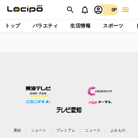
0P
トップ
バラエティ
生活情報
スポーツ
番組
ショート
プレミアム
ニュース
よみもの