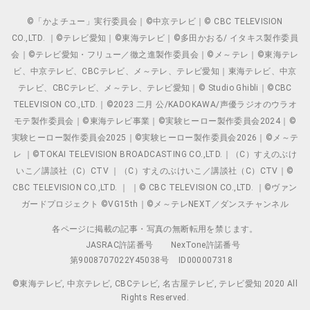
©「かよチュー」実行委員会｜©中京テレビ｜© CBC TELEVISION
CO.,LTD. ｜©テレビ愛知｜©東海テレビ｜©多田かおる/ イタキス製作委員
会｜©テレビ愛知・フリュー／徹之進製作委員会｜©メ～テレ｜©東海テレ
ビ、中京テレビ、CBCテレビ、メ～テレ、テレビ愛知｜東海テレビ、中京
テレビ、CBCテレビ、メ～テレ、テレビ愛知｜© Studio Ghibli｜©CBC
TELEVISION CO.,LTD.｜©2023 二月 公/KADOKAWA/声優ラジオのウラオ
モテ製作委員会｜©東海テレビ事業｜©実験ヒーロー製作委員会2024｜©
実験ヒーロー製作委員会2025｜©実験ヒーロー製作委員会2026｜©メ～テ
レ ｜©TOKAI TELEVISION BROADCASTING CO.,LTD.｜（C）すえのぶけ
いこ／講談社（C）CTV ｜（C）すえのぶけいこ／講談社（C）CTV｜©
CBC TELEVISION CO.,LTD. ｜ ｜© CBC TELEVISION CO.,LTD. ｜©ヴァン
ガードプロジェクト ©VG15th｜©メ～テレNEXT／ダンスチャンネル
各ページに掲載の記事・写真の無断転用を禁じます。
JASRAC許諾番号
NexTone許諾番号
第9008707022Y45038号
ID000007318
©東海テレビ, 中京テレビ, CBCテレビ, 名古屋テレビ, テレビ愛知 2020 All
Rights Reserved.