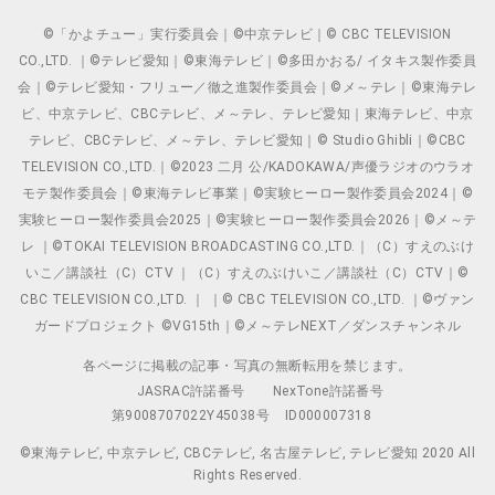
©「かよチュー」実行委員会｜©中京テレビ｜© CBC TELEVISION
CO.,LTD. ｜©テレビ愛知｜©東海テレビ｜©多田かおる/ イタキス製作委員
会｜©テレビ愛知・フリュー／徹之進製作委員会｜©メ～テレ｜©東海テレ
ビ、中京テレビ、CBCテレビ、メ～テレ、テレビ愛知｜東海テレビ、中京
テレビ、CBCテレビ、メ～テレ、テレビ愛知｜© Studio Ghibli｜©CBC
TELEVISION CO.,LTD.｜©2023 二月 公/KADOKAWA/声優ラジオのウラオ
モテ製作委員会｜©東海テレビ事業｜©実験ヒーロー製作委員会2024｜©
実験ヒーロー製作委員会2025｜©実験ヒーロー製作委員会2026｜©メ～テ
レ ｜©TOKAI TELEVISION BROADCASTING CO.,LTD.｜（C）すえのぶけ
いこ／講談社（C）CTV ｜（C）すえのぶけいこ／講談社（C）CTV｜©
CBC TELEVISION CO.,LTD. ｜ ｜© CBC TELEVISION CO.,LTD. ｜©ヴァン
ガードプロジェクト ©VG15th｜©メ～テレNEXT／ダンスチャンネル
各ページに掲載の記事・写真の無断転用を禁じます。
JASRAC許諾番号
NexTone許諾番号
第9008707022Y45038号
ID000007318
©東海テレビ, 中京テレビ, CBCテレビ, 名古屋テレビ, テレビ愛知 2020 All
Rights Reserved.