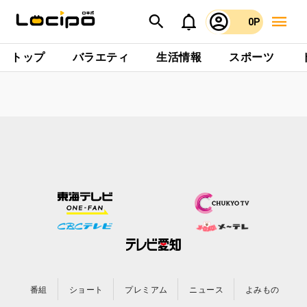
0P
トップ
バラエティ
生活情報
スポーツ
番組
ショート
プレミアム
ニュース
よみもの