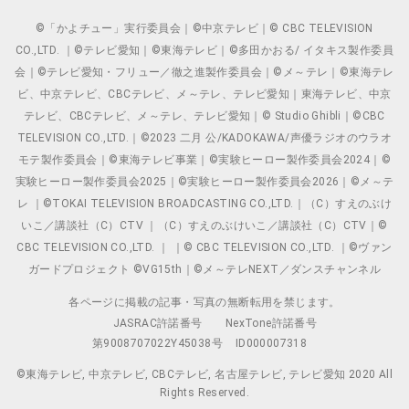
©「かよチュー」実行委員会｜©中京テレビ｜© CBC TELEVISION
CO.,LTD. ｜©テレビ愛知｜©東海テレビ｜©多田かおる/ イタキス製作委員
会｜©テレビ愛知・フリュー／徹之進製作委員会｜©メ～テレ｜©東海テレ
ビ、中京テレビ、CBCテレビ、メ～テレ、テレビ愛知｜東海テレビ、中京
テレビ、CBCテレビ、メ～テレ、テレビ愛知｜© Studio Ghibli｜©CBC
TELEVISION CO.,LTD.｜©2023 二月 公/KADOKAWA/声優ラジオのウラオ
モテ製作委員会｜©東海テレビ事業｜©実験ヒーロー製作委員会2024｜©
実験ヒーロー製作委員会2025｜©実験ヒーロー製作委員会2026｜©メ～テ
レ ｜©TOKAI TELEVISION BROADCASTING CO.,LTD.｜（C）すえのぶけ
いこ／講談社（C）CTV ｜（C）すえのぶけいこ／講談社（C）CTV｜©
CBC TELEVISION CO.,LTD. ｜ ｜© CBC TELEVISION CO.,LTD. ｜©ヴァン
ガードプロジェクト ©VG15th｜©メ～テレNEXT／ダンスチャンネル
各ページに掲載の記事・写真の無断転用を禁じます。
JASRAC許諾番号
NexTone許諾番号
第9008707022Y45038号
ID000007318
©東海テレビ, 中京テレビ, CBCテレビ, 名古屋テレビ, テレビ愛知 2020 All
Rights Reserved.