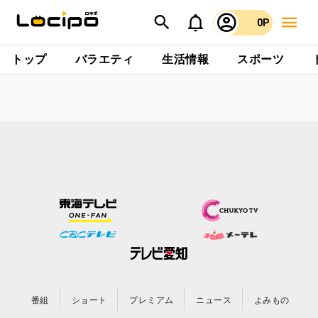
0P
トップ
バラエティ
生活情報
スポーツ
番組
ショート
プレミアム
ニュース
よみもの