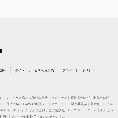
規約
ポイントサービス利用規約
プライバシーポリシー
©テレビ愛知・フリュー／徹之進製作委員会｜©メ～テレ｜©東海テレビ、中京テレビ、
©2023 二月 公/KADOKAWA/声優ラジオのウラオモテ製作委員会｜©東海テレビ事
ING CO.,LTD.｜（C）すえのぶけいこ／講談社（C）CTV ｜（C）すえのぶけい
クト ©VG15th｜©メ～テレNEXT／ダンスチャンネル