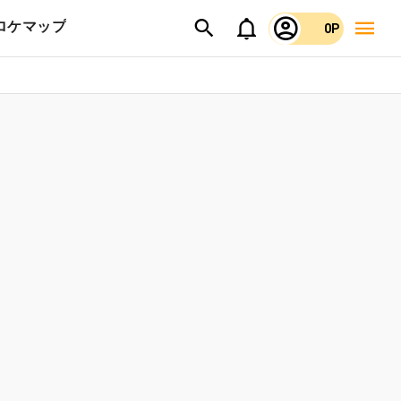
ロケマップ
0P