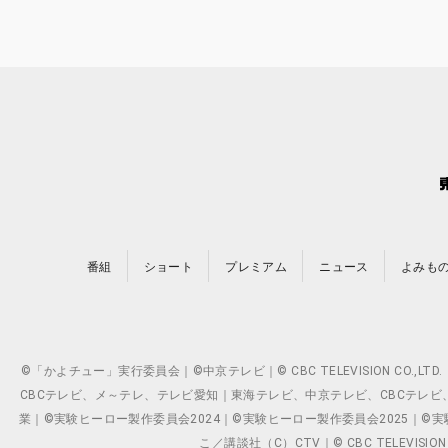
番組
ショート
プレミアム
ニュース
よみも
©「かよチュー」実行委員会｜©中京テレビ｜© CBC TELEVISION C
CBCテレビ、メ～テレ、テレビ愛知｜東海テレビ、中京テレビ、CBCテレビ、メ～テレ、テ
業｜©実験ヒーロー製作委員会2024｜©実験ヒーロー製作委員会2025｜©実験ヒーロー
こ／講談社（C）CTV｜© CBC TELEVISION