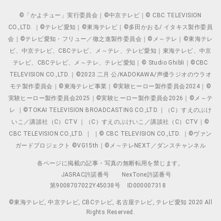
©「かよチュー」実行委員会｜©中京テレビ｜© CBC TELEVISION
CO.,LTD. ｜©テレビ愛知｜©東海テレビ｜©多田かおる/ イタキス製作委員
会｜©テレビ愛知・フリュー／徹之進製作委員会｜©メ～テレ｜©東海テレ
ビ、中京テレビ、CBCテレビ、メ～テレ、テレビ愛知｜東海テレビ、中京
テレビ、CBCテレビ、メ～テレ、テレビ愛知｜© Studio Ghibli｜©CBC
TELEVISION CO.,LTD.｜©2023 二月 公/KADOKAWA/声優ラジオのウラオ
モテ製作委員会｜©東海テレビ事業｜©実験ヒーロー製作委員会2024｜©
実験ヒーロー製作委員会2025｜©実験ヒーロー製作委員会2026｜©メ～テ
レ ｜©TOKAI TELEVISION BROADCASTING CO.,LTD.｜（C）すえのぶけ
いこ／講談社（C）CTV ｜（C）すえのぶけいこ／講談社（C）CTV｜©
CBC TELEVISION CO.,LTD. ｜ ｜© CBC TELEVISION CO.,LTD. ｜©ヴァン
ガードプロジェクト ©VG15th｜©メ～テレNEXT／ダンスチャンネル
各ページに掲載の記事・写真の無断転用を禁じます。
JASRAC許諾番号
NexTone許諾番号
第9008707022Y45038号
ID000007318
©東海テレビ, 中京テレビ, CBCテレビ, 名古屋テレビ, テレビ愛知 2020 All
Rights Reserved.