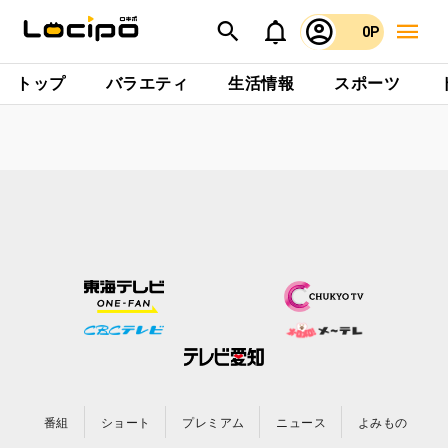
0P
トップ
バラエティ
生活情報
スポーツ
番組
ショート
プレミアム
ニュース
よみもの