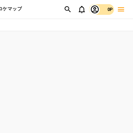
ロケマップ
0P