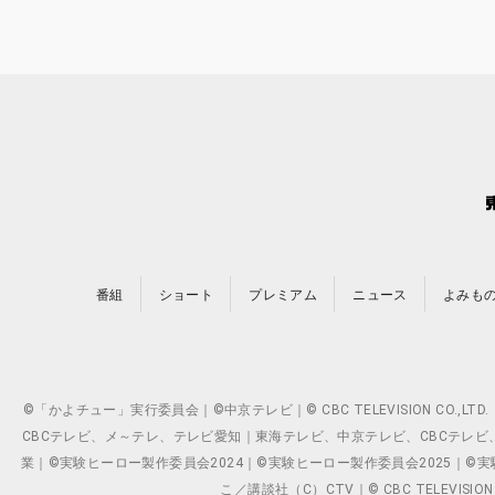
番組
ショート
プレミアム
ニュース
よみも
©「かよチュー」実行委員会｜©中京テレビ｜© CBC TELEVISION C
CBCテレビ、メ～テレ、テレビ愛知｜東海テレビ、中京テレビ、CBCテレビ、メ～テレ、テ
業｜©実験ヒーロー製作委員会2024｜©実験ヒーロー製作委員会2025｜©実験ヒーロー
こ／講談社（C）CTV｜© CBC TELEVISION