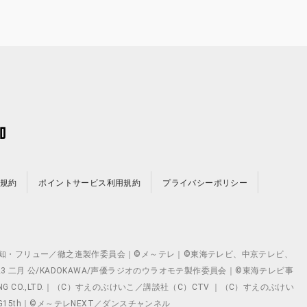
規約
ポイントサービス利用規約
プライバシーポリシー
©テレビ愛知・フリュー／徹之進製作委員会｜©メ～テレ｜©東海テレビ、中京テレビ、
©2023 二月 公/KADOKAWA/声優ラジオのウラオモテ製作委員会｜©東海テレビ事
ING CO.,LTD.｜（C）すえのぶけいこ／講談社（C）CTV ｜（C）すえのぶけい
クト ©VG15th｜©メ～テレNEXT／ダンスチャンネル