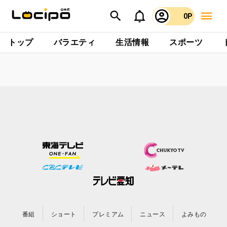
0P
トップ
バラエティ
生活情報
スポーツ
番組
ショート
プレミアム
ニュース
よみもの