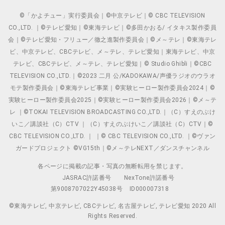
©「かよチュー」実行委員会｜©中京テレビ｜© CBC TELEVISION
CO.,LTD. ｜©テレビ愛知｜©東海テレビ｜©多田かおる/ イタキス製作委員
会｜©テレビ愛知・フリュー／徹之進製作委員会｜©メ～テレ｜©東海テレ
ビ、中京テレビ、CBCテレビ、メ～テレ、テレビ愛知｜東海テレビ、中京
テレビ、CBCテレビ、メ～テレ、テレビ愛知｜© Studio Ghibli｜©CBC
TELEVISION CO.,LTD.｜©2023 二月 公/KADOKAWA/声優ラジオのウラオ
モテ製作委員会｜©東海テレビ事業｜©実験ヒーロー製作委員会2024｜©
実験ヒーロー製作委員会2025｜©実験ヒーロー製作委員会2026｜©メ～テ
レ ｜©TOKAI TELEVISION BROADCASTING CO.,LTD.｜（C）すえのぶけ
いこ／講談社（C）CTV ｜（C）すえのぶけいこ／講談社（C）CTV｜©
CBC TELEVISION CO.,LTD. ｜ ｜© CBC TELEVISION CO.,LTD. ｜©ヴァン
ガードプロジェクト ©VG15th｜©メ～テレNEXT／ダンスチャンネル
各ページに掲載の記事・写真の無断転用を禁じます。
JASRAC許諾番号
NexTone許諾番号
第9008707022Y45038号
ID000007318
©東海テレビ, 中京テレビ, CBCテレビ, 名古屋テレビ, テレビ愛知 2020 All
Rights Reserved.