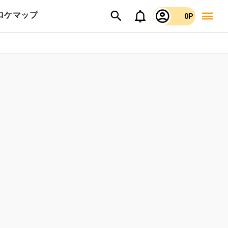
ロケマップ
0P