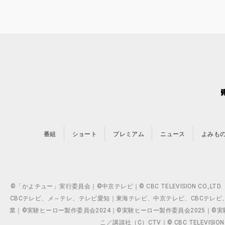
番組
ショート
プレミアム
ニュース
よみも
©「かよチュー」実行委員会｜©中京テレビ｜© CBC TELEVISION C
CBCテレビ、メ～テレ、テレビ愛知｜東海テレビ、中京テレビ、CBCテレビ、メ～テレ、テ
業｜©実験ヒーロー製作委員会2024｜©実験ヒーロー製作委員会2025｜©実験ヒーロー
こ／講談社（C）CTV｜© CBC TELEVISION