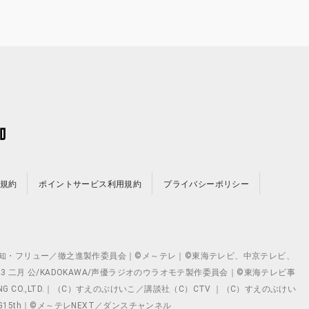
規約
ポイントサービス利用規約
プライバシーポリシー
©テレビ愛知・フリュー／徹之進製作委員会｜©メ～テレ｜©東海テレビ、中京テレビ、
©2023 二月 公/KADOKAWA/声優ラジオのウラオモテ製作委員会｜©東海テレビ事
ING CO.,LTD.｜（C）すえのぶけいこ／講談社（C）CTV ｜（C）すえのぶけい
クト ©VG15th｜©メ～テレNEXT／ダンスチャンネル