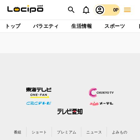
0P
トップ
バラエティ
生活情報
スポーツ
番組
ショート
プレミアム
ニュース
よみもの