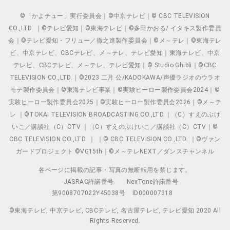
©「かよチュー」実行委員会｜©中京テレビ｜© CBC TELEVISION
CO.,LTD. ｜©テレビ愛知｜©東海テレビ｜©多田かおる/ イタキス製作委員
会｜©テレビ愛知・フリュー／徹之進製作委員会｜©メ～テレ｜©東海テレ
ビ、中京テレビ、CBCテレビ、メ～テレ、テレビ愛知｜東海テレビ、中京
テレビ、CBCテレビ、メ～テレ、テレビ愛知｜© Studio Ghibli｜©CBC
TELEVISION CO.,LTD.｜©2023 二月 公/KADOKAWA/声優ラジオのウラオ
モテ製作委員会｜©東海テレビ事業｜©実験ヒーロー製作委員会2024｜©
実験ヒーロー製作委員会2025｜©実験ヒーロー製作委員会2026｜©メ～テ
レ ｜©TOKAI TELEVISION BROADCASTING CO.,LTD.｜（C）すえのぶけ
いこ／講談社（C）CTV ｜（C）すえのぶけいこ／講談社（C）CTV｜©
CBC TELEVISION CO.,LTD. ｜ ｜© CBC TELEVISION CO.,LTD. ｜©ヴァン
ガードプロジェクト ©VG15th｜©メ～テレNEXT／ダンスチャンネル
各ページに掲載の記事・写真の無断転用を禁じます。
JASRAC許諾番号
NexTone許諾番号
第9008707022Y45038号
ID000007318
©東海テレビ, 中京テレビ, CBCテレビ, 名古屋テレビ, テレビ愛知 2020 All
Rights Reserved.