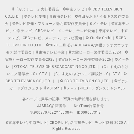
©「かよチュー」実行委員会｜©中京テレビ｜© CBC TELEVISION
CO.,LTD. ｜©テレビ愛知｜©東海テレビ｜©多田かおる/ イタキス製作委員
会｜©テレビ愛知・フリュー／徹之進製作委員会｜©メ～テレ｜©東海テレ
ビ、中京テレビ、CBCテレビ、メ～テレ、テレビ愛知｜東海テレビ、中京
テレビ、CBCテレビ、メ～テレ、テレビ愛知｜© Studio Ghibli｜©CBC
TELEVISION CO.,LTD.｜©2023 二月 公/KADOKAWA/声優ラジオのウラオ
モテ製作委員会｜©東海テレビ事業｜©実験ヒーロー製作委員会2024｜©
実験ヒーロー製作委員会2025｜©実験ヒーロー製作委員会2026｜©メ～テ
レ ｜©TOKAI TELEVISION BROADCASTING CO.,LTD.｜（C）すえのぶけ
いこ／講談社（C）CTV ｜（C）すえのぶけいこ／講談社（C）CTV｜©
CBC TELEVISION CO.,LTD. ｜ ｜© CBC TELEVISION CO.,LTD. ｜©ヴァン
ガードプロジェクト ©VG15th｜©メ～テレNEXT／ダンスチャンネル
各ページに掲載の記事・写真の無断転用を禁じます。
JASRAC許諾番号
NexTone許諾番号
第9008707022Y45038号
ID000007318
©東海テレビ, 中京テレビ, CBCテレビ, 名古屋テレビ, テレビ愛知 2020 All
Rights Reserved.