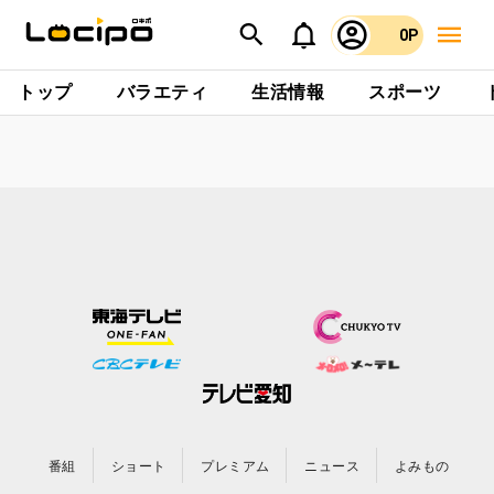
0P
トップ
バラエティ
生活情報
スポーツ
番組
ショート
プレミアム
ニュース
よみもの