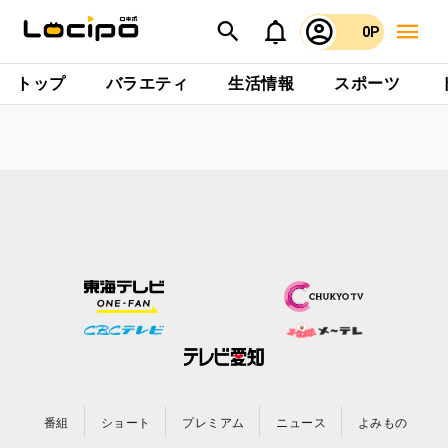
0P
トップ
バラエティ
生活情報
スポーツ
番組
ショート
プレミアム
ニュース
よみもの