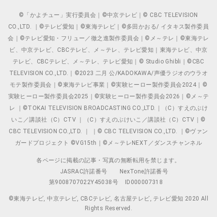
©「かよチュー」実行委員会｜©中京テレビ｜© CBC TELEVISION
CO.,LTD. ｜©テレビ愛知｜©東海テレビ｜©多田かおる/ イタキス製作委員
会｜©テレビ愛知・フリュー／徹之進製作委員会｜©メ～テレ｜©東海テレ
ビ、中京テレビ、CBCテレビ、メ～テレ、テレビ愛知｜東海テレビ、中京
テレビ、CBCテレビ、メ～テレ、テレビ愛知｜© Studio Ghibli｜©CBC
TELEVISION CO.,LTD.｜©2023 二月 公/KADOKAWA/声優ラジオのウラオ
モテ製作委員会｜©東海テレビ事業｜©実験ヒーロー製作委員会2024｜©
実験ヒーロー製作委員会2025｜©実験ヒーロー製作委員会2026｜©メ～テ
レ ｜©TOKAI TELEVISION BROADCASTING CO.,LTD.｜（C）すえのぶけ
いこ／講談社（C）CTV ｜（C）すえのぶけいこ／講談社（C）CTV｜©
CBC TELEVISION CO.,LTD. ｜ ｜© CBC TELEVISION CO.,LTD. ｜©ヴァン
ガードプロジェクト ©VG15th｜©メ～テレNEXT／ダンスチャンネル
各ページに掲載の記事・写真の無断転用を禁じます。
JASRAC許諾番号
NexTone許諾番号
第9008707022Y45038号
ID000007318
©東海テレビ, 中京テレビ, CBCテレビ, 名古屋テレビ, テレビ愛知 2020 All
Rights Reserved.