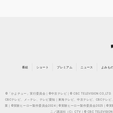
番組
ショート
プレミアム
ニュース
よみも
©「かよチュー」実行委員会｜©中京テレビ｜© CBC TELEVISION C
CBCテレビ、メ～テレ、テレビ愛知｜東海テレビ、中京テレビ、CBCテレビ、メ～テレ、テ
業｜©実験ヒーロー製作委員会2024｜©実験ヒーロー製作委員会2025｜©実験ヒーロー
こ／講談社（C）CTV｜© CBC TELEVISION