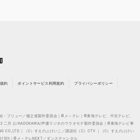
規約
ポイントサービス利用規約
プライバシーポリシー
©テレビ愛知・フリュー／徹之進製作委員会｜©メ～テレ｜©東海テレビ、中京テレビ、
©2023 二月 公/KADOKAWA/声優ラジオのウラオモテ製作委員会｜©東海テレビ事
ING CO.,LTD.｜（C）すえのぶけいこ／講談社（C）CTV ｜（C）すえのぶけい
クト ©VG15th｜©メ～テレNEXT／ダンスチャンネル