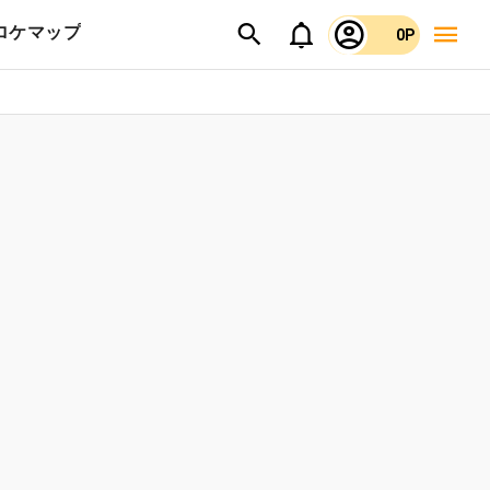
ロケマップ
0P