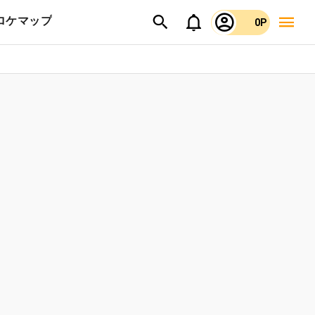
ロケマップ
0P