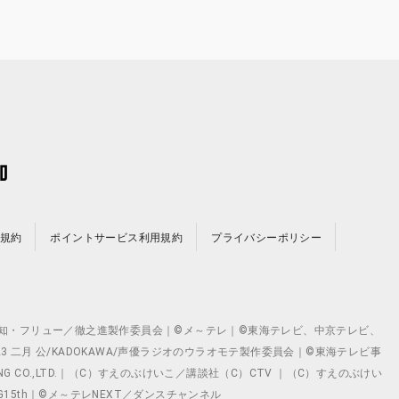
規約
ポイントサービス利用規約
プライバシーポリシー
©テレビ愛知・フリュー／徹之進製作委員会｜©メ～テレ｜©東海テレビ、中京テレビ、
©2023 二月 公/KADOKAWA/声優ラジオのウラオモテ製作委員会｜©東海テレビ事
ING CO.,LTD.｜（C）すえのぶけいこ／講談社（C）CTV ｜（C）すえのぶけい
クト ©VG15th｜©メ～テレNEXT／ダンスチャンネル