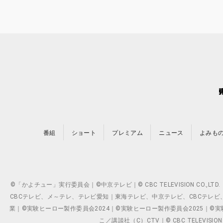
番組
ショート
プレミアム
ニュース
よみも
©「かよチュー」実行委員会｜©中京テレビ｜© CBC TELEVISION C
CBCテレビ、メ～テレ、テレビ愛知｜東海テレビ、中京テレビ、CBCテレビ、メ～テレ、テ
業｜©実験ヒーロー製作委員会2024｜©実験ヒーロー製作委員会2025｜©実験ヒーロー
こ／講談社（C）CTV｜© CBC TELEVISION