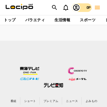
0P
トップ
バラエティ
生活情報
スポーツ
番組
ショート
プレミアム
ニュース
よみもの