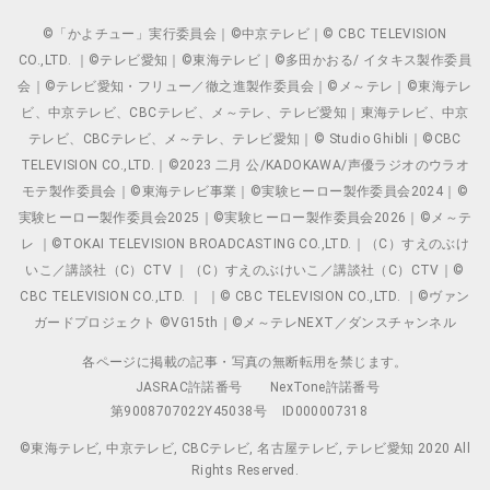
©「かよチュー」実行委員会｜©中京テレビ｜© CBC TELEVISION
CO.,LTD. ｜©テレビ愛知｜©東海テレビ｜©多田かおる/ イタキス製作委員
会｜©テレビ愛知・フリュー／徹之進製作委員会｜©メ～テレ｜©東海テレ
ビ、中京テレビ、CBCテレビ、メ～テレ、テレビ愛知｜東海テレビ、中京
テレビ、CBCテレビ、メ～テレ、テレビ愛知｜© Studio Ghibli｜©CBC
TELEVISION CO.,LTD.｜©2023 二月 公/KADOKAWA/声優ラジオのウラオ
モテ製作委員会｜©東海テレビ事業｜©実験ヒーロー製作委員会2024｜©
実験ヒーロー製作委員会2025｜©実験ヒーロー製作委員会2026｜©メ～テ
レ ｜©TOKAI TELEVISION BROADCASTING CO.,LTD.｜（C）すえのぶけ
いこ／講談社（C）CTV ｜（C）すえのぶけいこ／講談社（C）CTV｜©
CBC TELEVISION CO.,LTD. ｜ ｜© CBC TELEVISION CO.,LTD. ｜©ヴァン
ガードプロジェクト ©VG15th｜©メ～テレNEXT／ダンスチャンネル
各ページに掲載の記事・写真の無断転用を禁じます。
JASRAC許諾番号
NexTone許諾番号
第9008707022Y45038号
ID000007318
©東海テレビ, 中京テレビ, CBCテレビ, 名古屋テレビ, テレビ愛知 2020 All
Rights Reserved.