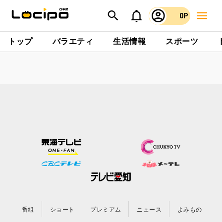
0P
トップ
バラエティ
生活情報
スポーツ
番組
ショート
プレミアム
ニュース
よみもの