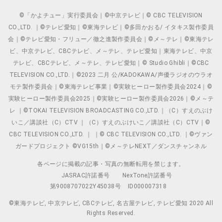
©「かよチュー」実行委員会｜©中京テレビ｜© CBC TELEVISION
CO.,LTD. ｜©テレビ愛知｜©東海テレビ｜©多田かおる/ イタキス製作委員
会｜©テレビ愛知・フリュー／徹之進製作委員会｜©メ～テレ｜©東海テレ
ビ、中京テレビ、CBCテレビ、メ～テレ、テレビ愛知｜東海テレビ、中京
テレビ、CBCテレビ、メ～テレ、テレビ愛知｜© Studio Ghibli｜©CBC
TELEVISION CO.,LTD.｜©2023 二月 公/KADOKAWA/声優ラジオのウラオ
モテ製作委員会｜©東海テレビ事業｜©実験ヒーロー製作委員会2024｜©
実験ヒーロー製作委員会2025｜©実験ヒーロー製作委員会2026｜©メ～テ
レ ｜©TOKAI TELEVISION BROADCASTING CO.,LTD.｜（C）すえのぶけ
いこ／講談社（C）CTV ｜（C）すえのぶけいこ／講談社（C）CTV｜©
CBC TELEVISION CO.,LTD. ｜ ｜© CBC TELEVISION CO.,LTD. ｜©ヴァン
ガードプロジェクト ©VG15th｜©メ～テレNEXT／ダンスチャンネル
各ページに掲載の記事・写真の無断転用を禁じます。
JASRAC許諾番号
NexTone許諾番号
第9008707022Y45038号
ID000007318
©東海テレビ, 中京テレビ, CBCテレビ, 名古屋テレビ, テレビ愛知 2020 All
Rights Reserved.