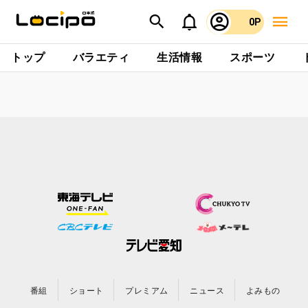
0P
トップ
バラエティ
生活情報
スポーツ
番組
ショート
プレミアム
ニュース
よみもの