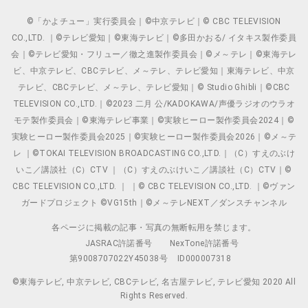
©「かよチュー」実行委員会｜©中京テレビ｜© CBC TELEVISION
CO.,LTD. ｜©テレビ愛知｜©東海テレビ｜©多田かおる/ イタキス製作委員
会｜©テレビ愛知・フリュー／徹之進製作委員会｜©メ～テレ｜©東海テレ
ビ、中京テレビ、CBCテレビ、メ～テレ、テレビ愛知｜東海テレビ、中京
テレビ、CBCテレビ、メ～テレ、テレビ愛知｜© Studio Ghibli｜©CBC
TELEVISION CO.,LTD.｜©2023 二月 公/KADOKAWA/声優ラジオのウラオ
モテ製作委員会｜©東海テレビ事業｜©実験ヒーロー製作委員会2024｜©
実験ヒーロー製作委員会2025｜©実験ヒーロー製作委員会2026｜©メ～テ
レ ｜©TOKAI TELEVISION BROADCASTING CO.,LTD.｜（C）すえのぶけ
いこ／講談社（C）CTV ｜（C）すえのぶけいこ／講談社（C）CTV｜©
CBC TELEVISION CO.,LTD. ｜ ｜© CBC TELEVISION CO.,LTD. ｜©ヴァン
ガードプロジェクト ©VG15th｜©メ～テレNEXT／ダンスチャンネル
各ページに掲載の記事・写真の無断転用を禁じます。
JASRAC許諾番号
NexTone許諾番号
第9008707022Y45038号
ID000007318
©東海テレビ, 中京テレビ, CBCテレビ, 名古屋テレビ, テレビ愛知 2020 All
Rights Reserved.