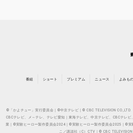
番組
ショート
プレミアム
ニュース
よみも
©「かよチュー」実行委員会｜©中京テレビ｜© CBC TELEVISION C
CBCテレビ、メ～テレ、テレビ愛知｜東海テレビ、中京テレビ、CBCテレビ、メ～テレ、テ
業｜©実験ヒーロー製作委員会2024｜©実験ヒーロー製作委員会2025｜©実験ヒーロー
こ／講談社（C）CTV｜© CBC TELEVISION