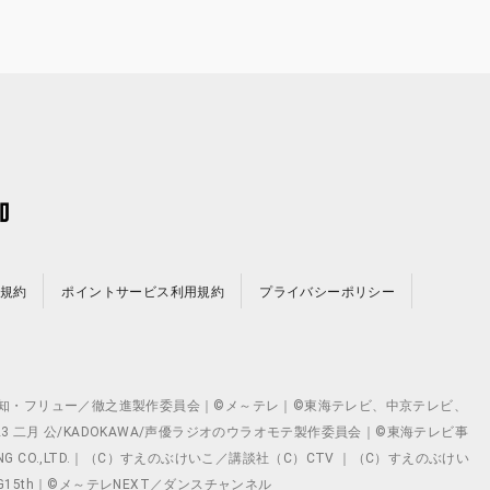
規約
ポイントサービス利用規約
プライバシーポリシー
©テレビ愛知・フリュー／徹之進製作委員会｜©メ～テレ｜©東海テレビ、中京テレビ、
©2023 二月 公/KADOKAWA/声優ラジオのウラオモテ製作委員会｜©東海テレビ事
ING CO.,LTD.｜（C）すえのぶけいこ／講談社（C）CTV ｜（C）すえのぶけい
クト ©VG15th｜©メ～テレNEXT／ダンスチャンネル