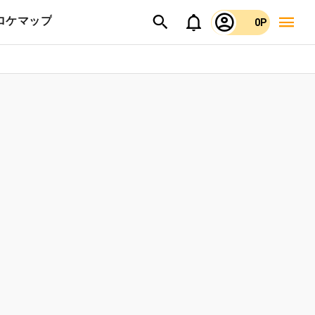
ロケマップ
0P