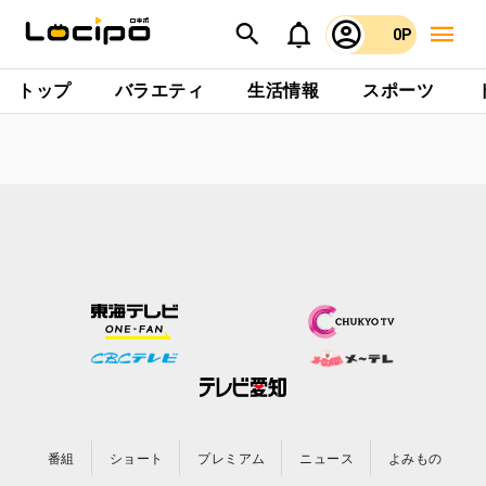
0P
トップ
バラエティ
生活情報
スポーツ
番組
ショート
プレミアム
ニュース
よみもの