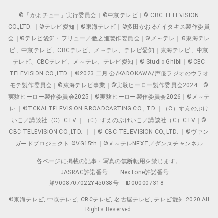
©「かよチュー」実行委員会｜©中京テレビ｜© CBC TELEVISION
CO.,LTD. ｜©テレビ愛知｜©東海テレビ｜©多田かおる/ イタキス製作委員
会｜©テレビ愛知・フリュー／徹之進製作委員会｜©メ～テレ｜©東海テレ
ビ、中京テレビ、CBCテレビ、メ～テレ、テレビ愛知｜東海テレビ、中京
テレビ、CBCテレビ、メ～テレ、テレビ愛知｜© Studio Ghibli｜©CBC
TELEVISION CO.,LTD.｜©2023 二月 公/KADOKAWA/声優ラジオのウラオ
モテ製作委員会｜©東海テレビ事業｜©実験ヒーロー製作委員会2024｜©
実験ヒーロー製作委員会2025｜©実験ヒーロー製作委員会2026｜©メ～テ
レ ｜©TOKAI TELEVISION BROADCASTING CO.,LTD.｜（C）すえのぶけ
いこ／講談社（C）CTV ｜（C）すえのぶけいこ／講談社（C）CTV｜©
CBC TELEVISION CO.,LTD. ｜ ｜© CBC TELEVISION CO.,LTD. ｜©ヴァン
ガードプロジェクト ©VG15th｜©メ～テレNEXT／ダンスチャンネル
各ページに掲載の記事・写真の無断転用を禁じます。
JASRAC許諾番号
NexTone許諾番号
第9008707022Y45038号
ID000007318
©東海テレビ, 中京テレビ, CBCテレビ, 名古屋テレビ, テレビ愛知 2020 All
Rights Reserved.