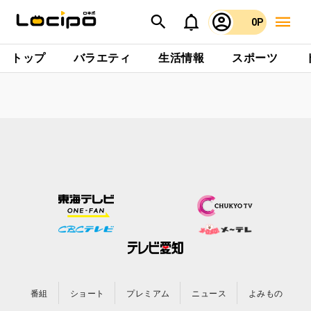
0P
トップ
バラエティ
生活情報
スポーツ
番組
ショート
プレミアム
ニュース
よみもの