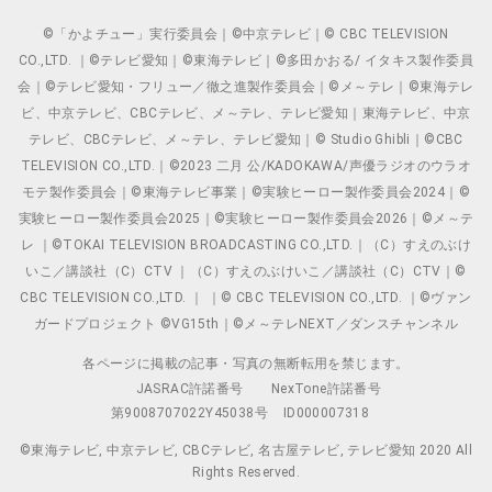
©「かよチュー」実行委員会｜©中京テレビ｜© CBC TELEVISION
CO.,LTD. ｜©テレビ愛知｜©東海テレビ｜©多田かおる/ イタキス製作委員
会｜©テレビ愛知・フリュー／徹之進製作委員会｜©メ～テレ｜©東海テレ
ビ、中京テレビ、CBCテレビ、メ～テレ、テレビ愛知｜東海テレビ、中京
テレビ、CBCテレビ、メ～テレ、テレビ愛知｜© Studio Ghibli｜©CBC
TELEVISION CO.,LTD.｜©2023 二月 公/KADOKAWA/声優ラジオのウラオ
モテ製作委員会｜©東海テレビ事業｜©実験ヒーロー製作委員会2024｜©
実験ヒーロー製作委員会2025｜©実験ヒーロー製作委員会2026｜©メ～テ
レ ｜©TOKAI TELEVISION BROADCASTING CO.,LTD.｜（C）すえのぶけ
いこ／講談社（C）CTV ｜（C）すえのぶけいこ／講談社（C）CTV｜©
CBC TELEVISION CO.,LTD. ｜ ｜© CBC TELEVISION CO.,LTD. ｜©ヴァン
ガードプロジェクト ©VG15th｜©メ～テレNEXT／ダンスチャンネル
各ページに掲載の記事・写真の無断転用を禁じます。
JASRAC許諾番号
NexTone許諾番号
第9008707022Y45038号
ID000007318
©東海テレビ, 中京テレビ, CBCテレビ, 名古屋テレビ, テレビ愛知 2020 All
Rights Reserved.