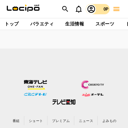
0P
トップ
バラエティ
生活情報
スポーツ
番組
ショート
プレミアム
ニュース
よみもの