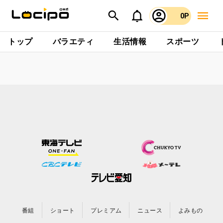
0P
トップ
バラエティ
生活情報
スポーツ
番組
ショート
プレミアム
ニュース
よみもの