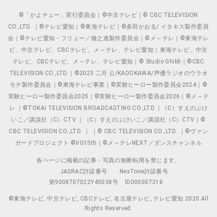
©「かよチュー」実行委員会｜©中京テレビ｜© CBC TELEVISION
CO.,LTD. ｜©テレビ愛知｜©東海テレビ｜©多田かおる/ イタキス製作委員
会｜©テレビ愛知・フリュー／徹之進製作委員会｜©メ～テレ｜©東海テレ
ビ、中京テレビ、CBCテレビ、メ～テレ、テレビ愛知｜東海テレビ、中京
テレビ、CBCテレビ、メ～テレ、テレビ愛知｜© Studio Ghibli｜©CBC
TELEVISION CO.,LTD.｜©2023 二月 公/KADOKAWA/声優ラジオのウラオ
モテ製作委員会｜©東海テレビ事業｜©実験ヒーロー製作委員会2024｜©
実験ヒーロー製作委員会2025｜©実験ヒーロー製作委員会2026｜©メ～テ
レ ｜©TOKAI TELEVISION BROADCASTING CO.,LTD.｜（C）すえのぶけ
いこ／講談社（C）CTV ｜（C）すえのぶけいこ／講談社（C）CTV｜©
CBC TELEVISION CO.,LTD. ｜ ｜© CBC TELEVISION CO.,LTD. ｜©ヴァン
ガードプロジェクト ©VG15th｜©メ～テレNEXT／ダンスチャンネル
各ページに掲載の記事・写真の無断転用を禁じます。
JASRAC許諾番号
NexTone許諾番号
第9008707022Y45038号
ID000007318
©東海テレビ, 中京テレビ, CBCテレビ, 名古屋テレビ, テレビ愛知 2020 All
Rights Reserved.