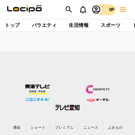
0P
トップ
バラエティ
生活情報
スポーツ
番組
ショート
プレミアム
ニュース
よみもの