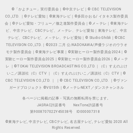
©「かよチュー」実行委員会｜©中京テレビ｜© CBC TELEVISION
CO.,LTD. ｜©テレビ愛知｜©東海テレビ｜©多田かおる/ イタキス製作委員
会｜©テレビ愛知・フリュー／徹之進製作委員会｜©メ～テレ｜©東海テレ
ビ、中京テレビ、CBCテレビ、メ～テレ、テレビ愛知｜東海テレビ、中京
テレビ、CBCテレビ、メ～テレ、テレビ愛知｜© Studio Ghibli｜©CBC
TELEVISION CO.,LTD.｜©2023 二月 公/KADOKAWA/声優ラジオのウラオ
モテ製作委員会｜©東海テレビ事業｜©実験ヒーロー製作委員会2024｜©
実験ヒーロー製作委員会2025｜©実験ヒーロー製作委員会2026｜©メ～テ
レ ｜©TOKAI TELEVISION BROADCASTING CO.,LTD.｜（C）すえのぶけ
いこ／講談社（C）CTV ｜（C）すえのぶけいこ／講談社（C）CTV｜©
CBC TELEVISION CO.,LTD. ｜ ｜© CBC TELEVISION CO.,LTD. ｜©ヴァン
ガードプロジェクト ©VG15th｜©メ～テレNEXT／ダンスチャンネル
各ページに掲載の記事・写真の無断転用を禁じます。
JASRAC許諾番号
NexTone許諾番号
第9008707022Y45038号
ID000007318
©東海テレビ, 中京テレビ, CBCテレビ, 名古屋テレビ, テレビ愛知 2020 All
Rights Reserved.